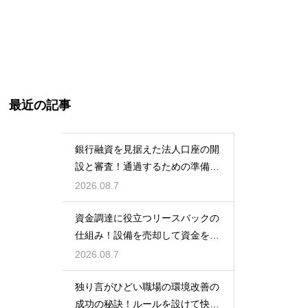
最近の記事
銀行融資を見据えた法人口座の開
設と審査！通過するための準備と
ポイント
2026.08.7
資金調達に役立つリースバックの
仕組み！設備を売却して資金を得
る方法
2026.08.7
独り言がひどい職場の環境改善の
成功の秘訣！ルールを設けて快適