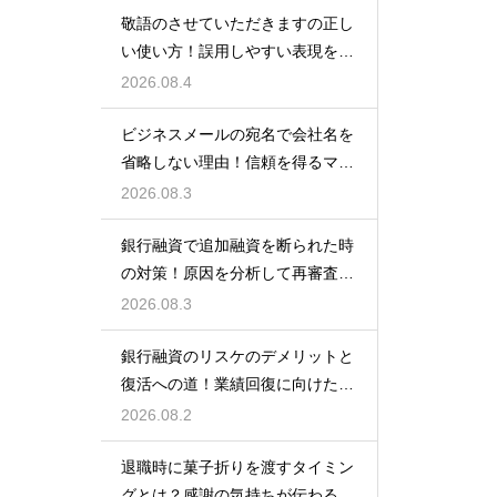
敬語のさせていただきますの正し
い使い方！誤用しやすい表現を理
解する術
2026.08.4
ビジネスメールの宛名で会社名を
省略しない理由！信頼を得るマナ
ー
2026.08.3
銀行融資で追加融資を断られた時
の対策！原因を分析して再審査を
狙う
2026.08.3
銀行融資のリスケのデメリットと
復活への道！業績回復に向けた事
業計画
2026.08.2
退職時に菓子折りを渡すタイミン
グとは？感謝の気持ちが伝わる正