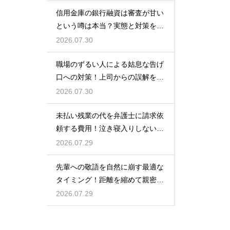
信用金庫の銀行融資は審査が甘い
という噂は本当？実態と対策を徹
底解説
2026.07.30
職場のずるい人による姑息な告げ
口への対策！上司からの誤解を解
いて自分の身の潔白を証明する手
2026.07.30
順
未払い残業の代を弁護士に請求依
頼する費用！泣き寝入りしないた
めの知識
2026.07.29
先輩への敬語を自然に崩す最適な
タイミング！距離を縮めて親密な
関係を築くためのステップ
2026.07.29