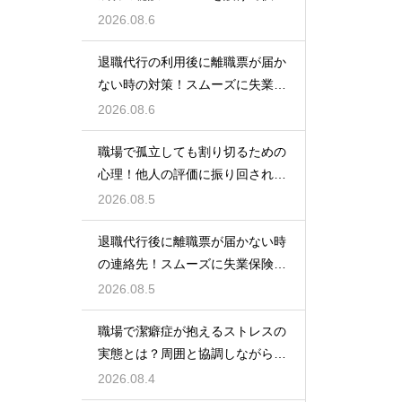
な空間を作る
2026.08.6
退職代行の利用後に離職票が届か
ない時の対策！スムーズに失業保
険をもらう
2026.08.6
職場で孤立しても割り切るための
心理！他人の評価に振り回されな
いための術
2026.08.5
退職代行後に離職票が届かない時
の連絡先！スムーズに失業保険を
もらう術
2026.08.5
職場で潔癖症が抱えるストレスの
実態とは？周囲と協調しながら快
適に働く術
2026.08.4