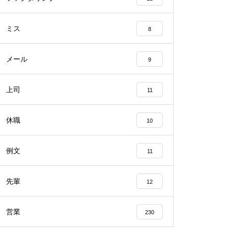
ミス
8
メール
9
上司
11
休職
10
例文
11
先輩
12
営業
230