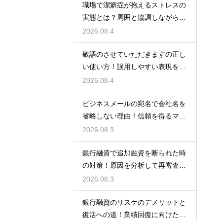
職場で潔癖症が抱えるストレスの
実態とは？周囲と協調しながら快
適に働く術
2026.08.4
敬語のさせていただきますの正し
い使い方！誤用しやすい表現を理
解する術
2026.08.4
ビジネスメールの宛名で会社名を
省略しない理由！信頼を得るマナ
ー
2026.08.3
銀行融資で追加融資を断られた時
の対策！原因を分析して再審査を
狙う
2026.08.3
銀行融資のリスケのデメリットと
復活への道！業績回復に向けた事