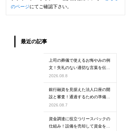
のページ
にてご確認下さい。
最近の記事
上司の葬儀で使えるお悔やみの例
文！失礼のない適切な言葉を伝え
る例文
2026.08.8
銀行融資を見据えた法人口座の開
設と審査！通過するための準備と
ポイント
2026.08.7
資金調達に役立つリースバックの
仕組み！設備を売却して資金を得