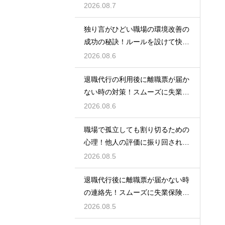
る方法
2026.08.7
独り言がひどい職場の環境改善の
成功の秘訣！ルールを設けて快適
な空間を作る
2026.08.6
退職代行の利用後に離職票が届か
ない時の対策！スムーズに失業保
険をもらう
2026.08.6
職場で孤立しても割り切るための
心理！他人の評価に振り回されな
いための術
2026.08.5
退職代行後に離職票が届かない時
の連絡先！スムーズに失業保険を
もらう術
2026.08.5