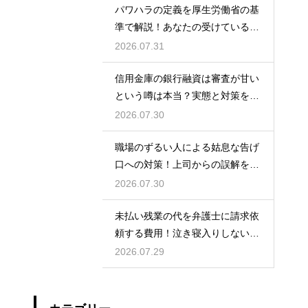
パワハラの定義を厚生労働省の基
準で解説！あなたの受けている行
為は該当する？
2026.07.31
信用金庫の銀行融資は審査が甘い
という噂は本当？実態と対策を徹
底解説
2026.07.30
職場のずるい人による姑息な告げ
口への対策！上司からの誤解を解
いて自分の身の潔白を証明する手
2026.07.30
順
未払い残業の代を弁護士に請求依
頼する費用！泣き寝入りしないた
めの知識
2026.07.29