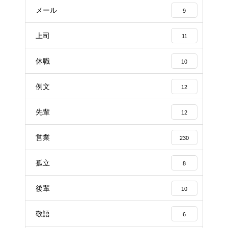
メール
9
上司
11
休職
10
例文
12
先輩
12
営業
230
孤立
8
後輩
10
敬語
6