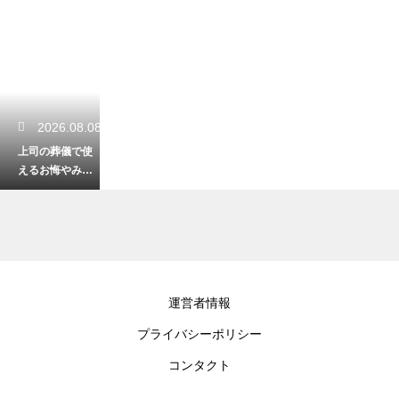
2026.08.08
上司の葬儀で使
えるお悔やみの
例文！失礼のな
い適切な言葉を
伝える例文
2026.08.07
運営者情報
銀行融資を見据
プライバシーポリシー
えた法人口座の
開設と審査！通
コンタクト
過するための準
備とポイント