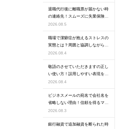
退職代行後に離職票が届かない時
の連絡先！スムーズに失業保険を
もらう術
2026.08.5
職場で潔癖症が抱えるストレスの
実態とは？周囲と協調しながら快
適に働く術
2026.08.4
敬語のさせていただきますの正し
い使い方！誤用しやすい表現を理
解する術
2026.08.4
ビジネスメールの宛名で会社名を
省略しない理由！信頼を得るマナ
ー
2026.08.3
銀行融資で追加融資を断られた時