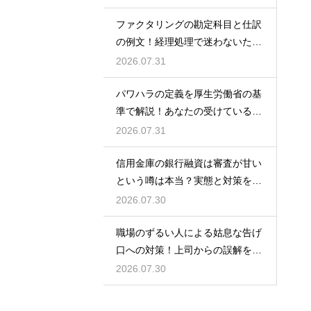
ファクタリングの勘定科目と仕訳
の例文！経理処理で迷わないため
の知識
2026.07.31
パワハラの定義を厚生労働省の基
準で解説！あなたの受けている行
為は該当する？
2026.07.31
信用金庫の銀行融資は審査が甘い
という噂は本当？実態と対策を徹
底解説
2026.07.30
職場のずるい人による姑息な告げ
口への対策！上司からの誤解を解
いて自分の身の潔白を証明する手
2026.07.30
順