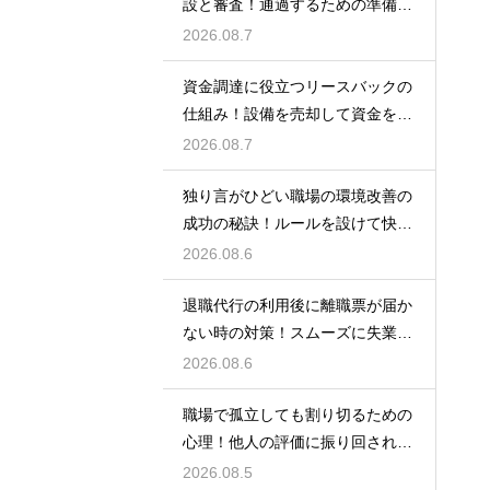
設と審査！通過するための準備と
ポイント
2026.08.7
資金調達に役立つリースバックの
仕組み！設備を売却して資金を得
る方法
2026.08.7
独り言がひどい職場の環境改善の
成功の秘訣！ルールを設けて快適
な空間を作る
2026.08.6
退職代行の利用後に離職票が届か
ない時の対策！スムーズに失業保
険をもらう
2026.08.6
職場で孤立しても割り切るための
心理！他人の評価に振り回されな
いための術
2026.08.5