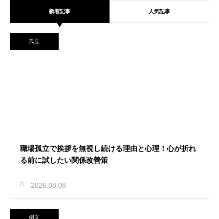
新着記事
人気記事
2026.08.07
資金調達に役立つリースバックの仕
孤立
組み！設備を売却して資金を得る方
法
独り言
2026.08.06
独り言がひどい職場の環境改善の成
職場孤立で挨拶を無視し続ける理由と心理！心が折れ
る前に試したい関係改善策
功の秘訣！ルールを設けて快適な空
間を作る
退職代行
2026.08.08
例文