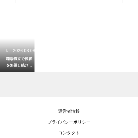
2026.08.08
職場孤立で挨拶
を無視し続ける
理由と心理！心
が折れる前に試
したい関係改善
策
2026.08.08
運営者情報
上司の葬儀で使
プライバシーポリシー
えるお悔やみの
例文！失礼のな
コンタクト
い適切な言葉を