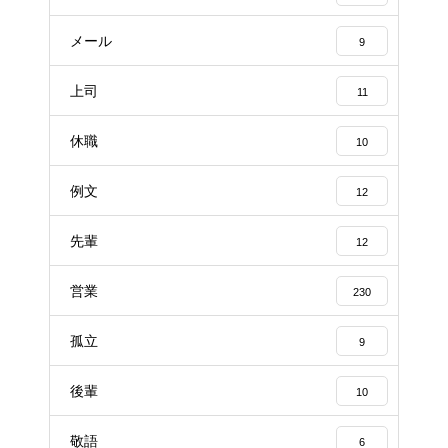
メール
9
上司
11
休職
10
例文
12
先輩
12
営業
230
孤立
9
後輩
10
敬語
6