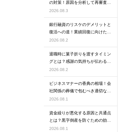
の対策！原因を分析して再審査を
狙う
2026.08.3
銀行融資のリスケのデメリットと
復活への道！業績回復に向けた事
業計画
2026.08.2
退職時に菓子折りを渡すタイミン
グとは？感謝の気持ちが伝わる正
しいマナー
2026.08.2
ビジネスマナーの香典の相場！会
社関係の葬儀で包むべき適切な金
額の目安
2026.08.1
資金繰りが悪化する原因と共通点
とは？黒字倒産を防ぐための効果
的な対策
2026.08.1