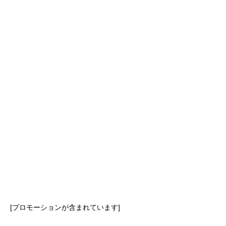
2026.08.08
上司の葬儀で使えるお悔やみの例
文！失礼のない適切な言葉を伝える
例文
銀行融資
2026.08.07
銀行融資を見据えた法人口座の開設
と審査！通過するための準備とポイ
ント
資金
[プロモーションが含まれています]