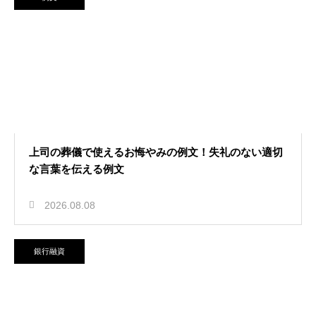
2026.08.06
退職代行の利用後に離職票が届かな
い時の対策！スムーズに失業保険を
もらう
上司の葬儀で使えるお悔やみの例文！失礼のない適切
な言葉を伝える例文
2026.08.08
銀行融資