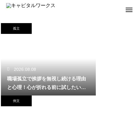
孤立
2026.08.08
職場孤立で挨拶を無視し続ける理由
と心理！心が折れる前に試したい関
係改善策
例文