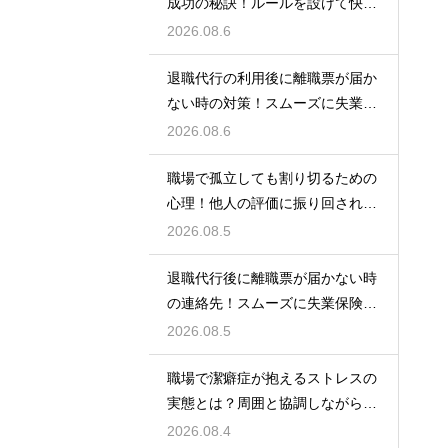
成功の秘訣！ルールを設けて快適
な空間を作る
2026.08.6
退職代行の利用後に離職票が届か
ない時の対策！スムーズに失業保
険をもらう
2026.08.6
職場で孤立しても割り切るための
心理！他人の評価に振り回されな
いための術
2026.08.5
退職代行後に離職票が届かない時
の連絡先！スムーズに失業保険を
もらう術
2026.08.5
職場で潔癖症が抱えるストレスの
実態とは？周囲と協調しながら快
適に働く術
2026.08.4