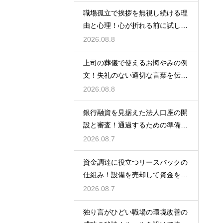
職場孤立で挨拶を無視し続ける理
由と心理！心が折れる前に試した
い関係改善策
2026.08.8
上司の葬儀で使えるお悔やみの例
文！失礼のない適切な言葉を伝え
る例文
2026.08.8
銀行融資を見据えた法人口座の開
設と審査！通過するための準備と
ポイント
2026.08.7
資金調達に役立つリースバックの
仕組み！設備を売却して資金を得
る方法
2026.08.7
独り言がひどい職場の環境改善の