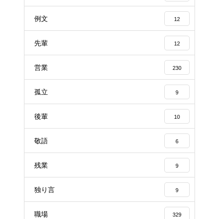
例文
12
先輩
12
営業
230
孤立
9
後輩
10
敬語
6
残業
9
独り言
9
職場
329