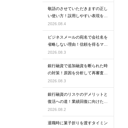
敬語のさせていただきますの正し
い使い方！誤用しやすい表現を理
解する術
2026.08.4
ビジネスメールの宛名で会社名を
省略しない理由！信頼を得るマナ
ー
2026.08.3
銀行融資で追加融資を断られた時
の対策！原因を分析して再審査を
狙う
2026.08.3
銀行融資のリスケのデメリットと
復活への道！業績回復に向けた事
業計画
2026.08.2
退職時に菓子折りを渡すタイミン