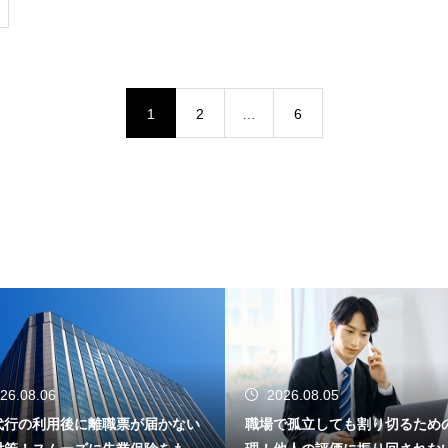
1
2
…
6
26.08.06
2026.08.05
代行の利用後に離職票が届かない
職場で孤立しても割り切るため