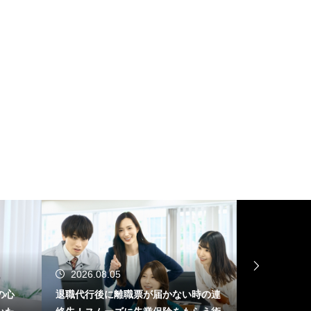
2026.08.05
2026.08.
の心
退職代行後に離職票が届かない時の連
職場で潔癖症