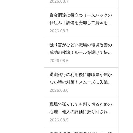
ポイント
2026.08.7
資金調達に役立つリースバックの
仕組み！設備を売却して資金を得
る方法
2026.08.7
独り言がひどい職場の環境改善の
成功の秘訣！ルールを設けて快適
な空間を作る
2026.08.6
退職代行の利用後に離職票が届か
ない時の対策！スムーズに失業保
険をもらう
2026.08.6
職場で孤立しても割り切るための
心理！他人の評価に振り回されな
いための術
2026.08.5