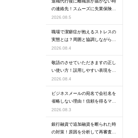
退職代行後に離職票が届かない時
の連絡先！スムーズに失業保険を
もらう術
2026.08.5
職場で潔癖症が抱えるストレスの
実態とは？周囲と協調しながら快
適に働く術
2026.08.4
敬語のさせていただきますの正し
い使い方！誤用しやすい表現を理
解する術
2026.08.4
ビジネスメールの宛名で会社名を
省略しない理由！信頼を得るマナ
ー
2026.08.3
銀行融資で追加融資を断られた時
の対策！原因を分析して再審査を