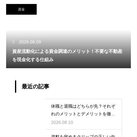
資金
2026.08.09
資産流動化による資金調達のメリット！不要な不動産
を現金化する仕組み
最近の記事
休職と退職はどちらが先？それぞ
れのメリットとデメリットを徹底
解説
2026.08.10
資料を留めるクリップの正しい向