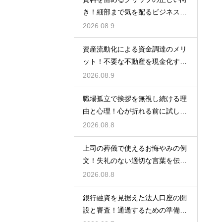
き！細部まで気を配るビジネスマ
ナーの基本
2026.08.9
資産流動化による資金調達のメリ
ット！不要な不動産を現金化する
仕組み
2026.08.9
職場孤立で挨拶を無視し続ける理
由と心理！心が折れる前に試した
い関係改善策
2026.08.8
上司の葬儀で使えるお悔やみの例
文！失礼のない適切な言葉を伝え
る例文
2026.08.8
銀行融資を見据えた法人口座の開
設と審査！通過するための準備と