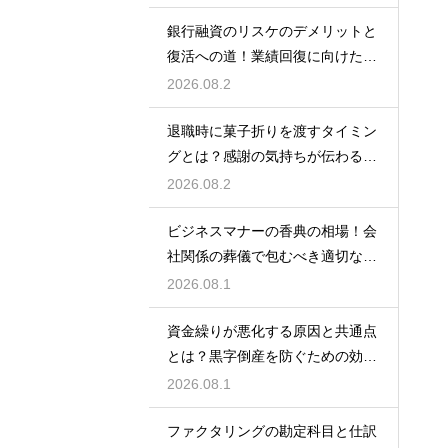
銀行融資のリスケのデメリットと
復活への道！業績回復に向けた事
業計画
2026.08.2
退職時に菓子折りを渡すタイミン
グとは？感謝の気持ちが伝わる正
しいマナー
2026.08.2
ビジネスマナーの香典の相場！会
社関係の葬儀で包むべき適切な金
額の目安
2026.08.1
資金繰りが悪化する原因と共通点
とは？黒字倒産を防ぐための効果
的な対策
2026.08.1
ファクタリングの勘定科目と仕訳