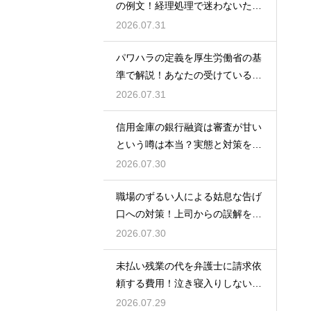
の例文！経理処理で迷わないため
の知識
2026.07.31
パワハラの定義を厚生労働省の基
準で解説！あなたの受けている行
為は該当する？
2026.07.31
信用金庫の銀行融資は審査が甘い
という噂は本当？実態と対策を徹
底解説
2026.07.30
職場のずるい人による姑息な告げ
口への対策！上司からの誤解を解
いて自分の身の潔白を証明する手
2026.07.30
順
未払い残業の代を弁護士に請求依
頼する費用！泣き寝入りしないた
めの知識
2026.07.29