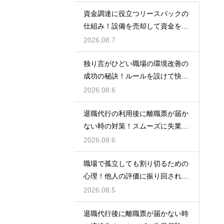
資金調達に役立つリースバックの
仕組み！設備を売却して資金を得
る方法
2026.08.7
独り言がひどい職場の環境改善の
成功の秘訣！ルールを設けて快適
な空間を作る
2026.08.6
退職代行の利用後に離職票が届か
ない時の対策！スムーズに失業保
険をもらう
2026.08.6
職場で孤立しても割り切るための
心理！他人の評価に振り回されな
いための術
2026.08.5
退職代行後に離職票が届かない時