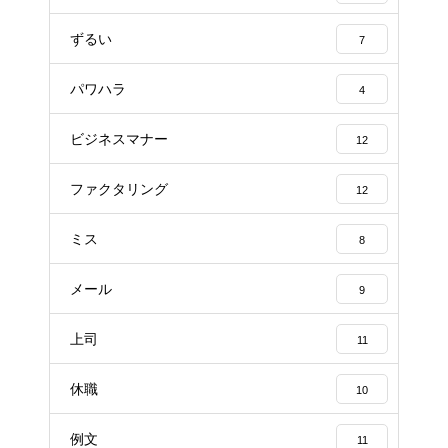
ずるい
7
パワハラ
4
ビジネスマナー
12
ファクタリング
12
ミス
8
メール
9
上司
11
休職
10
例文
11