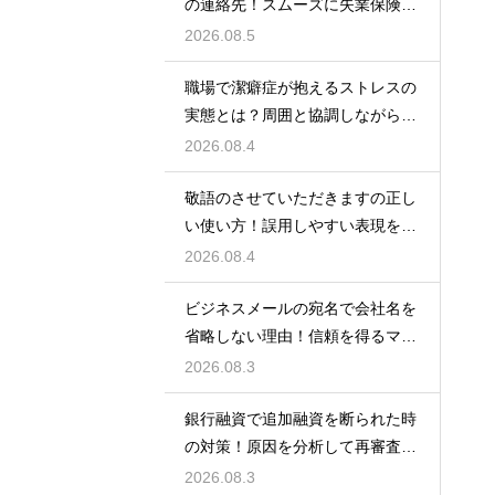
の連絡先！スムーズに失業保険を
もらう術
2026.08.5
職場で潔癖症が抱えるストレスの
実態とは？周囲と協調しながら快
適に働く術
2026.08.4
敬語のさせていただきますの正し
い使い方！誤用しやすい表現を理
解する術
2026.08.4
ビジネスメールの宛名で会社名を
省略しない理由！信頼を得るマナ
ー
2026.08.3
銀行融資で追加融資を断られた時
の対策！原因を分析して再審査を
狙う
2026.08.3