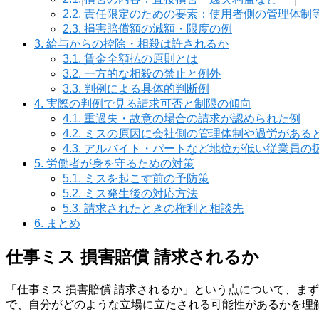
2.2.
責任限定のための要素：使用者側の管理体制
2.3.
損害賠償額の減額・限度の例
3.
給与からの控除・相殺は許されるか
3.1.
賃金全額払の原則とは
3.2.
一方的な相殺の禁止と例外
3.3.
判例による具体的判断例
4.
実際の判例で見る請求可否と制限の傾向
4.1.
重過失・故意の場合の請求が認められた例
4.2.
ミスの原因に会社側の管理体制や過労がある
4.3.
アルバイト・パートなど地位が低い従業員の
5.
労働者が身を守るための対策
5.1.
ミスを起こす前の予防策
5.2.
ミス発生後の対応方法
5.3.
請求されたときの権利と相談先
6.
まとめ
仕事ミス 損害賠償 請求されるか
「仕事ミス 損害賠償 請求されるか」という点について、ま
で、自分がどのような立場に立たされる可能性があるかを理