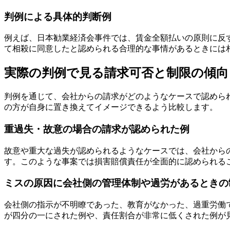
判例による具体的判断例
例えば、日本勧業経済会事件では、賃金全額払いの原則に反
て相殺に同意したと認められる合理的な事情があるときには
実際の判例で見る請求可否と制限の傾向
判例を通じて、会社からの請求がどのようなケースで認めら
の方が自身に置き換えてイメージできるよう比較します。
重過失・故意の場合の請求が認められた例
故意や重大な過失が認められるようなケースでは、会社から
す。このような事案では損害賠償責任が全面的に認められる
ミスの原因に会社側の管理体制や過労があるときの
会社側の指示が不明瞭であった、教育がなかった、過重労働
が四分の一にされた例や、責任割合が非常に低くされた例が