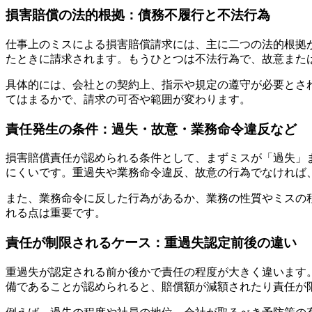
損害賠償の法的根拠：債務不履行と不法行為
仕事上のミスによる損害賠償請求には、主に二つの法的根拠
たときに請求されます。もうひとつは不法行為で、故意また
具体的には、会社との契約上、指示や規定の遵守が必要とさ
てはまるかで、請求の可否や範囲が変わります。
責任発生の条件：過失・故意・業務命令違反など
損害賠償責任が認められる条件として、まずミスが「過失」
にくいです。重過失や業務命令違反、故意の行為でなければ
また、業務命令に反した行為があるか、業務の性質やミスの
れる点は重要です。
責任が制限されるケース：重過失認定前後の違い
重過失が認定される前か後かで責任の程度が大きく違います
備であることが認められると、賠償額が減額されたり責任が