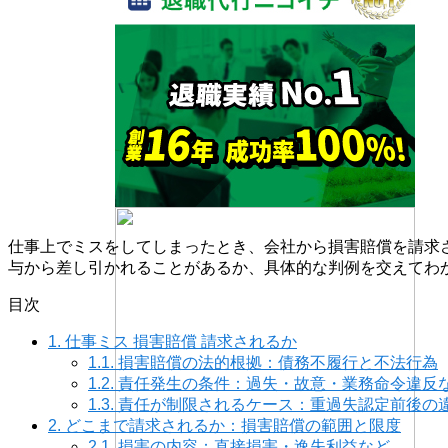
仕事上でミスをしてしまったとき、会社から損害賠償を請求
与から差し引かれることがあるか、具体的な判例を交えてわ
目次
1.
仕事ミス 損害賠償 請求されるか
1.1.
損害賠償の法的根拠：債務不履行と不法行為
1.2.
責任発生の条件：過失・故意・業務命令違反
1.3.
責任が制限されるケース：重過失認定前後の
2.
どこまで請求されるか：損害賠償の範囲と限度
2.1.
損害の内容：直接損害・逸失利益など