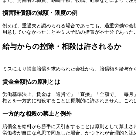
また、労働者の職責、勤続年数、役職、経験などによって注
損害賠償額の減額・限度の例
例えば、重過失と認められる場合であっても、過重労働や会
用意していなかったことやミス予防の措置が不十分であった
給与からの控除・相殺は許されるか
ミスにより損害賠償を求められた会社から、賠償額を給与か
賃金全額払の原則とは
労働基準法上、賃金は「通貨で」「直接」「全額で」「毎月
権とを一方的に相殺することは原則的に許されません。これ
一方的な相殺の禁止と例外
賠償金を給料から勝手に天引きすることは原則として禁止さ
労働者が自由な意思で同意した場合、かつそれが合理的と認