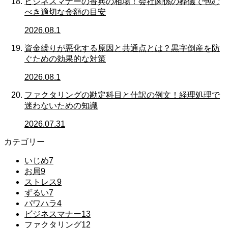
ビジネスマナーの香典の相場！会社関係の葬儀で包む
べき適切な金額の目安
2026.08.1
資金繰りが悪化する原因と共通点とは？黒字倒産を防
ぐための効果的な対策
2026.08.1
ファクタリングの勘定科目と仕訳の例文！経理処理で
迷わないための知識
2026.07.31
カテゴリー
いじめ
7
お局
9
ストレス
9
ずるい
7
パワハラ
4
ビジネスマナー
13
ファクタリング
12