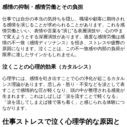
感情の抑制・感情労働とその負担
仕事では自分の本当の気持ちを隠し、職場や顧客に期待され
る感情を演じることが求められることがあります。これを感
情労働といい、表情や言葉を“演じ”る表層演技や、心の中ま
で変えようとする深層演技があります。過度な感情労働は感
情の不一致（感情ディソナンス）を招き、ストレスや疲弊の
原因になります。泣くことは、この不一致感や内部の負荷が
限界に達したサインかもしれません。
泣くことの心理的効果（カタルシス）
心理学には、感情を吐き出すことで心の浄化が起こるカタル
シス理論があります。悲しみ・怒り・不安などを涙として表
すことで感情的な圧が軽くなり、頭の中が整理される感覚が
生まれます。これはしばしば「涙を流すことで軽くなる」
「涙を流してしまえば後で落ち着く」と感じられる体験につ
ながります。
仕事ストレスで泣く心理学的な原因と