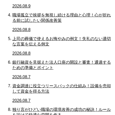
2026.08.9
職場孤立で挨拶を無視し続ける理由と心理！心が折れ
る前に試したい関係改善策
2026.08.8
上司の葬儀で使えるお悔やみの例文！失礼のない適切
な言葉を伝える例文
2026.08.8
銀行融資を見据えた法人口座の開設と審査！通過する
ための準備とポイント
2026.08.7
資金調達に役立つリースバックの仕組み！設備を売却
して資金を得る方法
2026.08.7
独り言がひどい職場の環境改善の成功の秘訣！ルール
を設けて快適な空間を作る