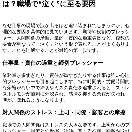
は？職場で“泣く”に至る要因
なぜ仕事の現場で涙が出るほど追い込まれてしまうのか。心
理的な要因を具体的に見ていきます。期待や役割のプレッシ
ャー、人間関係の摩擦、量的・質的な過重労働など、複数の
要素が重なって「泣く」という形で表れることがよくありま
す。これを理解することが対処の第一歩です。
仕事量・責任の過重と締切プレッシャー
業務量が多すぎたり、責任が重すぎたりする仕事は強い心理
的プレッシャーを引き起こします。特に時間的・労働時間的
な余裕がない中で締切やミスの責任を追求されると、ストレ
スホルモンが過剰に分泌され、感情を抑える余裕が失われ、
涙がこぼれるようになります。
対人関係のストレス：上司・同僚・顧客との摩擦
職場での人間関係はストレスの大きな源です。上司からのプ
レッシャー、同僚との摩擦、評価に関する不満、顧客や取引