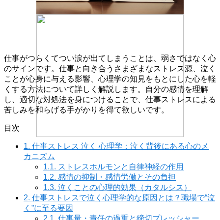
仕事がつらくてつい涙が出てしまうことは、弱さではなく心
のサインです。仕事と向き合うさまざまなストレス源、泣く
ことが心身に与える影響、心理学の知見をもとにした心を軽
くする方法について詳しく解説します。自分の感情を理解
し、適切な対処法を身につけることで、仕事ストレスによる
苦しみを和らげる手がかりを得て欲しいです。
目次
1.
仕事ストレス 泣く 心理学：泣く背後にある心のメ
カニズム
1.1.
ストレスホルモンと自律神経の作用
1.2.
感情の抑制・感情労働とその負担
1.3.
泣くことの心理的効果（カタルシス）
2.
仕事ストレスで泣く心理学的な原因とは？職場で“泣
く”に至る要因
2.1.
仕事量・責任の過重と締切プレッシャー