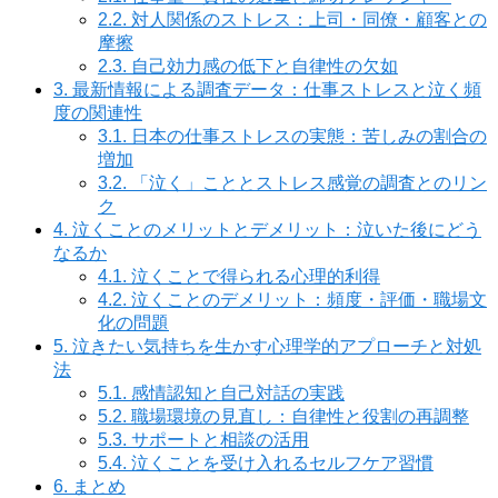
2.2.
対人関係のストレス：上司・同僚・顧客との
摩擦
2.3.
自己効力感の低下と自律性の欠如
3.
最新情報による調査データ：仕事ストレスと泣く頻
度の関連性
3.1.
日本の仕事ストレスの実態：苦しみの割合の
増加
3.2.
「泣く」こととストレス感覚の調査とのリン
ク
4.
泣くことのメリットとデメリット：泣いた後にどう
なるか
4.1.
泣くことで得られる心理的利得
4.2.
泣くことのデメリット：頻度・評価・職場文
化の問題
5.
泣きたい気持ちを生かす心理学的アプローチと対処
法
5.1.
感情認知と自己対話の実践
5.2.
職場環境の見直し：自律性と役割の再調整
5.3.
サポートと相談の活用
5.4.
泣くことを受け入れるセルフケア習慣
6.
まとめ