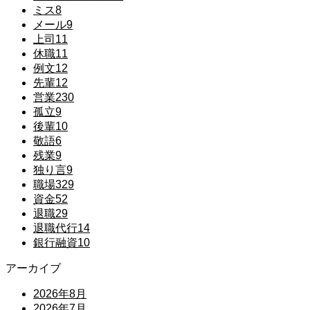
ミス
8
メール
9
上司
11
休職
11
例文
12
先輩
12
営業
230
孤立
9
後輩
10
敬語
6
残業
9
独り言
9
職場
329
資金
52
退職
29
退職代行
14
銀行融資
10
アーカイブ
2026年8月
2026年7月