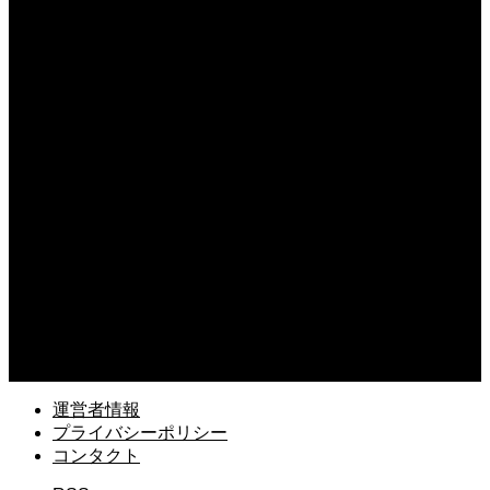
資産流動化による資金調達のメリット！不要な不動産を現金化する仕組み
2026.08.08
職場孤立で挨拶を無視し続ける理由と心理！心が折れる前に試したい関係改善策
2026.08.08
上司の葬儀で使えるお悔やみの例文！失礼のない適切な言葉を伝える例文
2026.08.07
銀行融資を見据えた法人口座の開設と審査！通過するための準備とポイント
2026.08.07
資金調達に役立つリースバックの仕組み！設備を売却して資金を得る方法
2026.08.06
独り言がひどい職場の環境改善の成功の秘訣！ルールを設けて快適な空間を作る
運営者情報
プライバシーポリシー
コンタクト