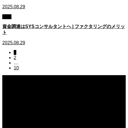
2025.08.29
資金
資金調達はSYSコンサルタントへ | ファクタリングのメリッ
ト
2025.08.29
1
2
…
10
2026.08.06
退職代行の利用後に離職票が届かない時の対策！スムーズに失業保険をもらう
2026.08.05
職場で孤立しても割り切るための心理！他人の評価に振り回されないための術
2026.08.05
退職代行後に離職票が届かない時の連絡先！スムーズに失業保険をもらう術