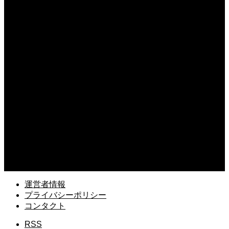
2026.08.04
職場で潔癖症が抱えるストレスの実態とは？周囲と協調しながら快適に働く術
2026.08.04
敬語のさせていただきますの正しい使い方！誤用しやすい表現を理解する術
2026.08.03
ビジネスメールの宛名で会社名を省略しない理由！信頼を得るマナー
2026.08.03
銀行融資で追加融資を断られた時の対策！原因を分析して再審査を狙う
2026.08.02
銀行融資のリスケのデメリットと復活への道！業績回復に向けた事業計画
運営者情報
プライバシーポリシー
コンタクト
RSS