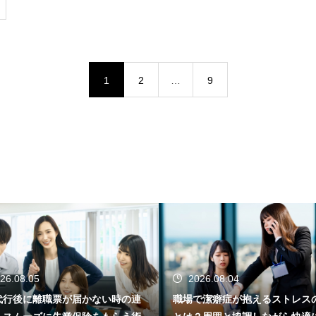
1
2
…
9
.05
2026.08.04
に離職票が届かない時の連
職場で潔癖症が抱えるストレスの実態