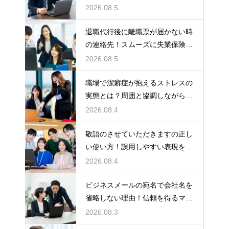
いための術
2026.08.5
退職代行後に離職票が届かない時
の連絡先！スムーズに失業保険を
もらう術
2026.08.5
職場で潔癖症が抱えるストレスの
実態とは？周囲と協調しながら快
適に働く術
2026.08.4
敬語のさせていただきますの正し
い使い方！誤用しやすい表現を理
解する術
2026.08.4
ビジネスメールの宛名で会社名を
省略しない理由！信頼を得るマナ
ー
2026.08.3