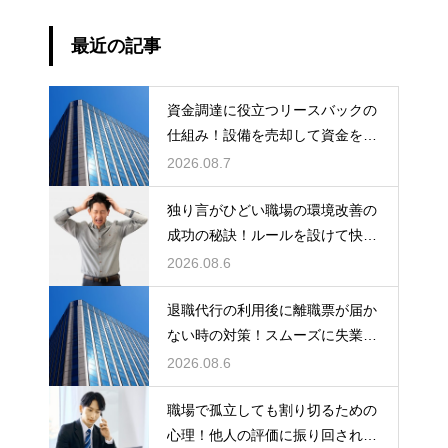
最近の記事
資金調達に役立つリースバックの
仕組み！設備を売却して資金を得
る方法
2026.08.7
独り言がひどい職場の環境改善の
成功の秘訣！ルールを設けて快適
な空間を作る
2026.08.6
退職代行の利用後に離職票が届か
ない時の対策！スムーズに失業保
険をもらう
2026.08.6
職場で孤立しても割り切るための
心理！他人の評価に振り回されな