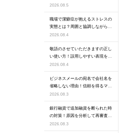
もらう術
2026.08.5
職場で潔癖症が抱えるストレスの
実態とは？周囲と協調しながら快
適に働く術
2026.08.4
敬語のさせていただきますの正し
い使い方！誤用しやすい表現を理
解する術
2026.08.4
ビジネスメールの宛名で会社名を
省略しない理由！信頼を得るマナ
ー
2026.08.3
銀行融資で追加融資を断られた時
の対策！原因を分析して再審査を
狙う
2026.08.3