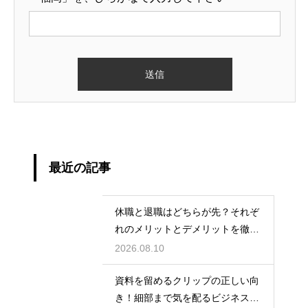
最近の記事
休職と退職はどちらが先？それぞ
れのメリットとデメリットを徹底
解説
2026.08.10
資料を留めるクリップの正しい向
き！細部まで気を配るビジネスマ