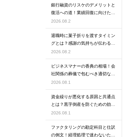
銀行融資のリスケのデメリットと
復活への道！業績回復に向けた事
業計画
2026.08.2
退職時に菓子折りを渡すタイミン
グとは？感謝の気持ちが伝わる正
しいマナー
2026.08.2
ビジネスマナーの香典の相場！会
社関係の葬儀で包むべき適切な金
額の目安
2026.08.1
資金繰りが悪化する原因と共通点
とは？黒字倒産を防ぐための効果
的な対策
2026.08.1
ファクタリングの勘定科目と仕訳
の例文！経理処理で迷わないため