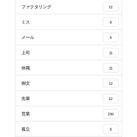
ファクタリング
12
ミス
8
メール
9
上司
11
休職
11
例文
12
先輩
12
営業
230
孤立
9