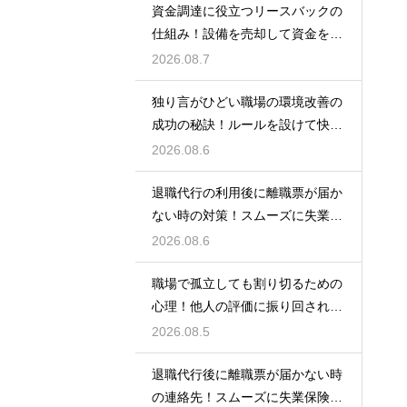
資金調達に役立つリースバックの
仕組み！設備を売却して資金を得
る方法
2026.08.7
独り言がひどい職場の環境改善の
成功の秘訣！ルールを設けて快適
な空間を作る
2026.08.6
退職代行の利用後に離職票が届か
ない時の対策！スムーズに失業保
険をもらう
2026.08.6
職場で孤立しても割り切るための
心理！他人の評価に振り回されな
いための術
2026.08.5
退職代行後に離職票が届かない時
の連絡先！スムーズに失業保険を