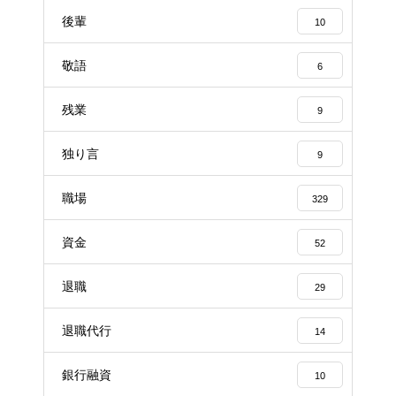
後輩
10
敬語
6
残業
9
独り言
9
職場
329
資金
52
退職
29
退職代行
14
銀行融資
10