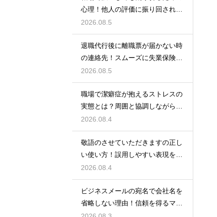
心理！他人の評価に振り回されな
いための術
2026.08.5
退職代行後に離職票が届かない時
の連絡先！スムーズに失業保険を
もらう術
2026.08.5
職場で潔癖症が抱えるストレスの
実態とは？周囲と協調しながら快
適に働く術
2026.08.4
敬語のさせていただきますの正し
い使い方！誤用しやすい表現を理
解する術
2026.08.4
ビジネスメールの宛名で会社名を
省略しない理由！信頼を得るマナ
ー
2026.08.3