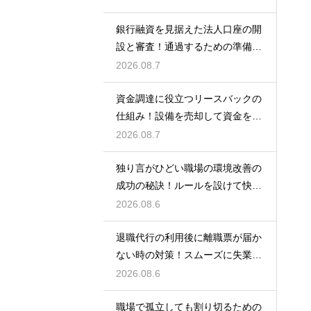
銀行融資を見据えた法人口座の開
設と審査！通過するための準備と
ポイント
2026.08.7
資金調達に役立つリースバックの
仕組み！設備を売却して資金を得
る方法
2026.08.7
独り言がひどい職場の環境改善の
成功の秘訣！ルールを設けて快適
な空間を作る
2026.08.6
退職代行の利用後に離職票が届か
ない時の対策！スムーズに失業保
険をもらう
2026.08.6
職場で孤立しても割り切るための