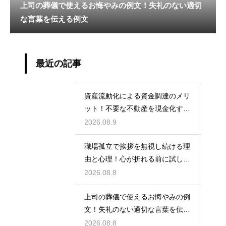
上司の葬儀で使えるお悔やみの例文！失礼のない適切
な言葉を伝える例文
最近の記事
資産流動化による資金調達のメリ
ット！不要な不動産を現金化する
仕組み
2026.08.9
職場孤立で挨拶を無視し続ける理
由と心理！心が折れる前に試した
い関係改善策
2026.08.8
上司の葬儀で使えるお悔やみの例
文！失礼のない適切な言葉を伝え
る例文
2026.08.8