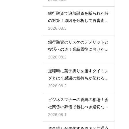
銀行融資で追加融資を断られた時
の対策！原因を分析して再審査を
狙う
2026.08.3
銀行融資のリスケのデメリットと
復活への道！業績回復に向けた事
業計画
2026.08.2
退職時に菓子折りを渡すタイミン
グとは？感謝の気持ちが伝わる正
しいマナー
2026.08.2
ビジネスマナーの香典の相場！会
社関係の葬儀で包むべき適切な金
額の目安
2026.08.1
資金繰りが悪化する原因と共通点