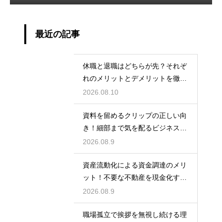
最近の記事
休職と退職はどちらが先？それぞ
れのメリットとデメリットを徹底
解説
2026.08.10
資料を留めるクリップの正しい向
き！細部まで気を配るビジネスマ
ナーの基本
2026.08.9
資産流動化による資金調達のメリ
ット！不要な不動産を現金化する
仕組み
2026.08.9
職場孤立で挨拶を無視し続ける理