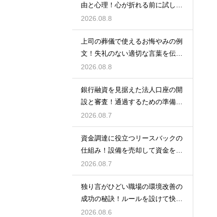
由と心理！心が折れる前に試した
い関係改善策
2026.08.8
上司の葬儀で使えるお悔やみの例
文！失礼のない適切な言葉を伝え
る例文
2026.08.8
銀行融資を見据えた法人口座の開
設と審査！通過するための準備と
ポイント
2026.08.7
資金調達に役立つリースバックの
仕組み！設備を売却して資金を得
る方法
2026.08.7
独り言がひどい職場の環境改善の
成功の秘訣！ルールを設けて快適
な空間を作る
2026.08.6