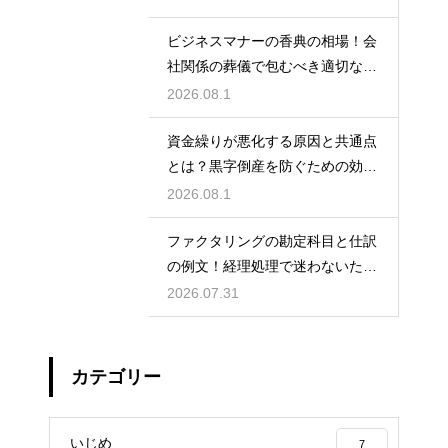
ビジネスマナーの香典の相場！会
社関係の葬儀で包むべき適切な金
額の目安
2026.08.1
資金繰りが悪化する原因と共通点
とは？黒字倒産を防ぐための効果
的な対策
2026.08.1
ファクタリングの勘定科目と仕訳
の例文！経理処理で迷わないため
の知識
2026.07.31
カテゴリー
いじめ
7