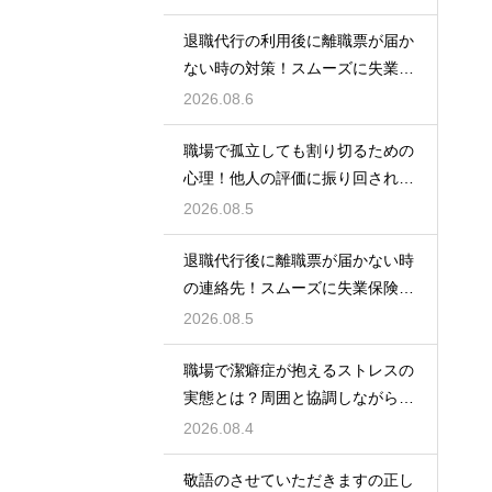
退職代行の利用後に離職票が届か
ない時の対策！スムーズに失業保
険をもらう
2026.08.6
職場で孤立しても割り切るための
心理！他人の評価に振り回されな
いための術
2026.08.5
退職代行後に離職票が届かない時
の連絡先！スムーズに失業保険を
もらう術
2026.08.5
職場で潔癖症が抱えるストレスの
実態とは？周囲と協調しながら快
適に働く術
2026.08.4
敬語のさせていただきますの正し