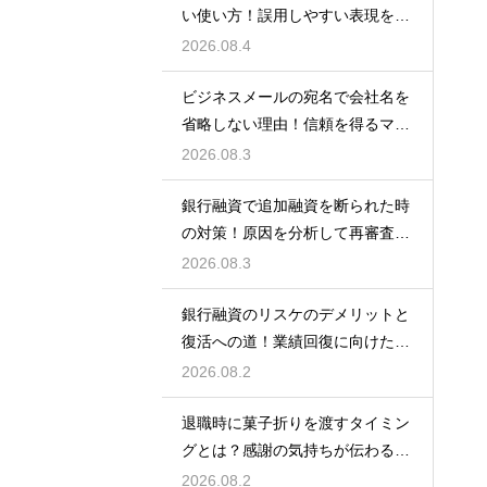
い使い方！誤用しやすい表現を理
解する術
2026.08.4
ビジネスメールの宛名で会社名を
省略しない理由！信頼を得るマナ
ー
2026.08.3
銀行融資で追加融資を断られた時
の対策！原因を分析して再審査を
狙う
2026.08.3
銀行融資のリスケのデメリットと
復活への道！業績回復に向けた事
業計画
2026.08.2
退職時に菓子折りを渡すタイミン
グとは？感謝の気持ちが伝わる正
しいマナー
2026.08.2