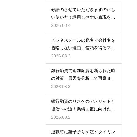
敬語のさせていただきますの正し
い使い方！誤用しやすい表現を理
解する術
2026.08.4
ビジネスメールの宛名で会社名を
省略しない理由！信頼を得るマナ
ー
2026.08.3
銀行融資で追加融資を断られた時
の対策！原因を分析して再審査を
狙う
2026.08.3
銀行融資のリスケのデメリットと
復活への道！業績回復に向けた事
業計画
2026.08.2
退職時に菓子折りを渡すタイミン