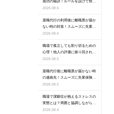
成功の秘訣！ルールを設けて快適
な空間を作る
2026.08.6
退職代行の利用後に離職票が届か
ない時の対策！スムーズに失業保
険をもらう
2026.08.6
職場で孤立しても割り切るための
心理！他人の評価に振り回されな
いための術
2026.08.5
退職代行後に離職票が届かない時
の連絡先！スムーズに失業保険を
もらう術
2026.08.5
職場で潔癖症が抱えるストレスの
実態とは？周囲と協調しながら快
適に働く術
2026.08.4