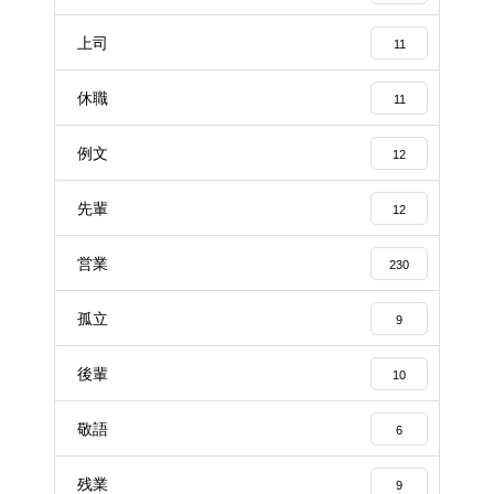
上司
11
休職
11
例文
12
先輩
12
営業
230
孤立
9
後輩
10
敬語
6
残業
9