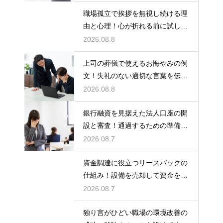
職場孤立で挨拶を無視し続ける理
由と心理！心が折れる前に試した
い関係改善策
2026.08.8
上司の葬儀で使えるお悔やみの例
文！失礼のない適切な言葉を伝え
る例文
2026.08.8
銀行融資を見据えた法人口座の開
設と審査！通過するための準備と
ポイント
2026.08.7
資金調達に役立つリースバックの
仕組み！設備を売却して資金を得
る方法
2026.08.7
独り言がひどい職場の環境改善の