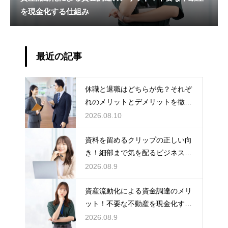
を現金化する仕組み
最近の記事
休職と退職はどちらが先？それぞ
れのメリットとデメリットを徹底
解説
2026.08.10
資料を留めるクリップの正しい向
き！細部まで気を配るビジネスマ
ナーの基本
2026.08.9
資産流動化による資金調達のメリ
ット！不要な不動産を現金化する
仕組み
2026.08.9