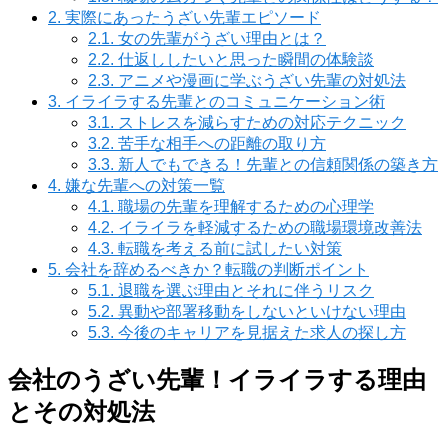
2.
実際にあったうざい先輩エピソード
2.1.
女の先輩がうざい理由とは？
2.2.
仕返ししたいと思った瞬間の体験談
2.3.
アニメや漫画に学ぶうざい先輩の対処法
3.
イライラする先輩とのコミュニケーション術
3.1.
ストレスを減らすための対応テクニック
3.2.
苦手な相手への距離の取り方
3.3.
新人でもできる！先輩との信頼関係の築き方
4.
嫌な先輩への対策一覧
4.1.
職場の先輩を理解するための心理学
4.2.
イライラを軽減するための職場環境改善法
4.3.
転職を考える前に試したい対策
5.
会社を辞めるべきか？転職の判断ポイント
5.1.
退職を選ぶ理由とそれに伴うリスク
5.2.
異動や部署移動をしないといけない理由
5.3.
今後のキャリアを見据えた求人の探し方
会社のうざい先輩！イライラする理由
とその対処法