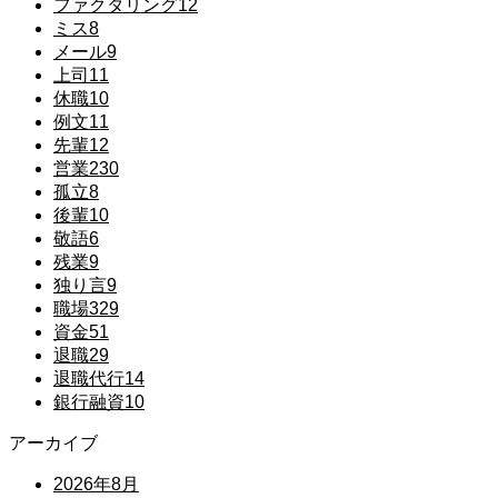
ファクタリング
12
ミス
8
メール
9
上司
11
休職
10
例文
11
先輩
12
営業
230
孤立
8
後輩
10
敬語
6
残業
9
独り言
9
職場
329
資金
51
退職
29
退職代行
14
銀行融資
10
アーカイブ
2026年8月