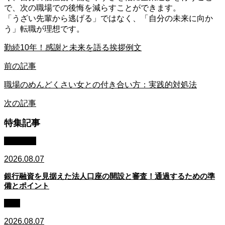
で、次の職場での後悔を減らすことができます。
「うざい先輩から逃げる」ではなく、「自分の未来に向か
う」転職が理想です。
勤続10年！感謝と未来を語る挨拶例文
前の記事
職場のめんどくさい女との付き合い方：実践的対処法
次の記事
特集記事
銀行融資
2026.08.07
銀行融資を見据えた法人口座の開設と審査！通過するための準
備とポイント
資金
2026.08.07