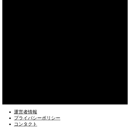
独り言がひどい職場の環境改善の成功の秘訣！ルールを設けて快適な空間を作る
2026.08.06
退職代行の利用後に離職票が届かない時の対策！スムーズに失業保険をもらう
2026.08.05
職場で孤立しても割り切るための心理！他人の評価に振り回されないための術
2026.08.05
退職代行後に離職票が届かない時の連絡先！スムーズに失業保険をもらう術
2026.08.04
職場で潔癖症が抱えるストレスの実態とは？周囲と協調しながら快適に働く術
2026.08.04
敬語のさせていただきますの正しい使い方！誤用しやすい表現を理解する術
運営者情報
プライバシーポリシー
コンタクト