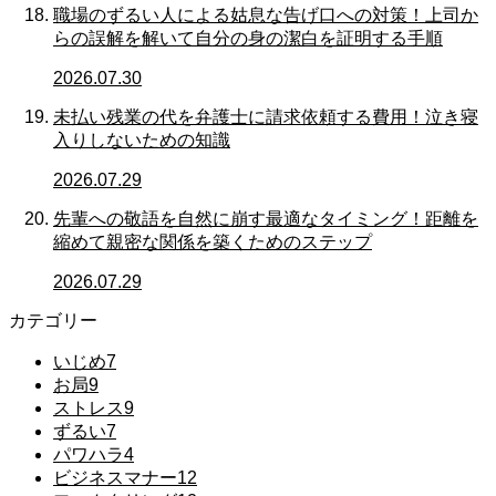
職場のずるい人による姑息な告げ口への対策！上司か
らの誤解を解いて自分の身の潔白を証明する手順
2026.07.30
未払い残業の代を弁護士に請求依頼する費用！泣き寝
入りしないための知識
2026.07.29
先輩への敬語を自然に崩す最適なタイミング！距離を
縮めて親密な関係を築くためのステップ
2026.07.29
カテゴリー
いじめ
7
お局
9
ストレス
9
ずるい
7
パワハラ
4
ビジネスマナー
12