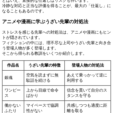
とはいえ、直接的な仕返しはリスクも伴います。
冷静な対応と正当な評価を得ることが、最大の「仕返し」に
なることもあるのです。
アニメや漫画に学ぶうざい先輩の対処法
ストレスを感じる先輩への対処法は、アニメや漫画にもヒン
トが隠されています。
フィクションの中には、理不尽な上司やうざい先輩と向き合
う登場人物が多く登場します。
そこから得られる教訓をいくつか紹介します。
作品名
うざい先輩の特徴
登場人物の対処法
空気を読まずに無
あえて乗っかって逆に
銀魂
駄話を続ける
利用する
ワンピー
上から目線で命令
信念を貫いて自分のス
ス
ばかり
タンスを守る
働かない
マイペースで協調
共感しつつも適度に距
ふたり
性がない
離を取る