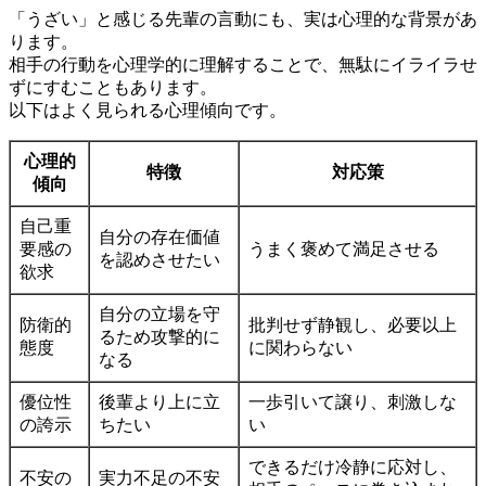
「うざい」と感じる先輩の言動にも、実は心理的な背景があ
ります。
相手の行動を心理学的に理解することで、無駄にイライラせ
ずにすむこともあります。
以下はよく見られる心理傾向です。
心理的
特徴
対応策
傾向
自己重
自分の存在価値
要感の
うまく褒めて満足させる
を認めさせたい
欲求
自分の立場を守
防衛的
批判せず静観し、必要以上
るため攻撃的に
態度
に関わらない
なる
優位性
後輩より上に立
一歩引いて譲り、刺激しな
の誇示
ちたい
い
できるだけ冷静に応対し、
不安の
実力不足の不安