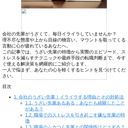
会社の先輩がうざくて、毎日イライラしていませんか？
理不尽な態度や上から目線の物言い、マウントを取ってくる
言動に心が疲れているあなたへ。
この記事では、うざい先輩の特徴から実際のエピソード、ス
トレスを減らすテクニックや最終手段の転職判断まで、今す
ぐ使える解決策を網羅的にご紹介します。
一人で悩まず、あなたの心を軽くするヒントを見つけてくだ
さい。
目次
1.
会社のうざい先輩！イライラする理由とその対処法
1.1.
うざい先輩あるある：あなたも経験したこと
がある？
1.2.
職場でのストレスを引き起こす嫌な先輩の特
徴
1.3.
職場のムカつく先輩との関係性はどうする？