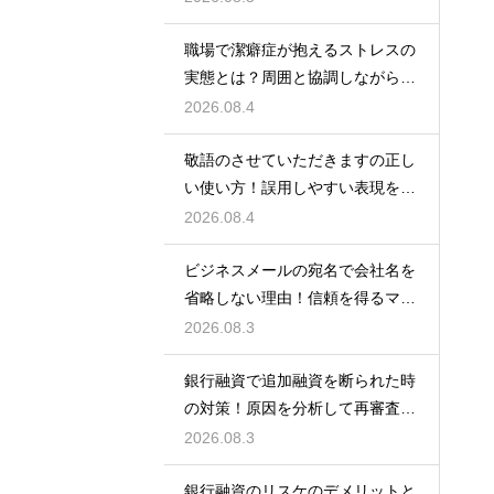
職場で潔癖症が抱えるストレスの
実態とは？周囲と協調しながら快
適に働く術
2026.08.4
敬語のさせていただきますの正し
い使い方！誤用しやすい表現を理
解する術
2026.08.4
ビジネスメールの宛名で会社名を
省略しない理由！信頼を得るマナ
ー
2026.08.3
銀行融資で追加融資を断られた時
の対策！原因を分析して再審査を
狙う
2026.08.3
銀行融資のリスケのデメリットと