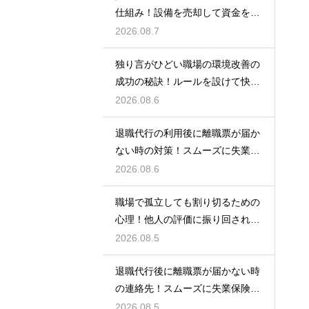
仕組み！設備を売却して資金を得
る方法
2026.08.7
独り言がひどい職場の環境改善の
成功の秘訣！ルールを設けて快適
な空間を作る
2026.08.6
退職代行の利用後に離職票が届か
ない時の対策！スムーズに失業保
険をもらう
2026.08.6
職場で孤立しても割り切るための
心理！他人の評価に振り回されな
いための術
2026.08.5
退職代行後に離職票が届かない時
の連絡先！スムーズに失業保険を
もらう術
2026.08.5