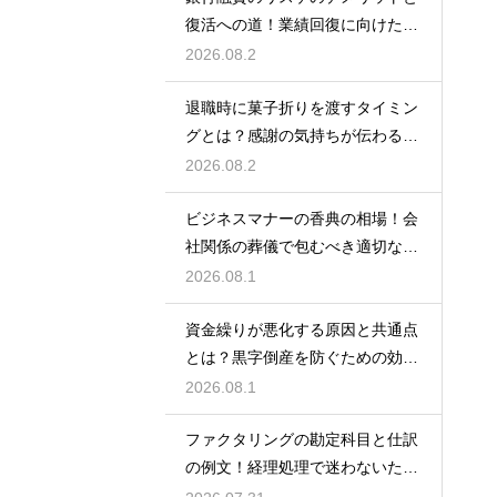
復活への道！業績回復に向けた事
業計画
2026.08.2
退職時に菓子折りを渡すタイミン
グとは？感謝の気持ちが伝わる正
しいマナー
2026.08.2
ビジネスマナーの香典の相場！会
社関係の葬儀で包むべき適切な金
額の目安
2026.08.1
資金繰りが悪化する原因と共通点
とは？黒字倒産を防ぐための効果
的な対策
2026.08.1
ファクタリングの勘定科目と仕訳
の例文！経理処理で迷わないため
の知識