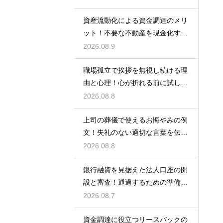
資産流動化による資金調達のメリ
ット！不要な不動産を現金化する
仕組み
2026.08.9
職場孤立で挨拶を無視し続ける理
由と心理！心が折れる前に試した
い関係改善策
2026.08.8
上司の葬儀で使えるお悔やみの例
文！失礼のない適切な言葉を伝え
る例文
2026.08.8
銀行融資を見据えた法人口座の開
設と審査！通過するための準備と
ポイント
2026.08.7
資金調達に役立つリースバックの