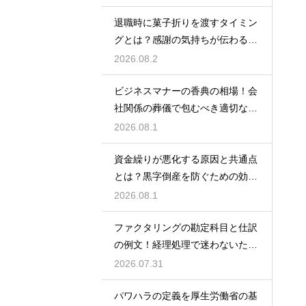
退職時に菓子折りを渡すタイミン
グとは？感謝の気持ちが伝わる正
しいマナー
2026.08.2
ビジネスマナーの香典の相場！会
社関係の葬儀で包むべき適切な金
額の目安
2026.08.1
資金繰りが悪化する原因と共通点
とは？黒字倒産を防ぐための効果
的な対策
2026.08.1
ファクタリングの勘定科目と仕訳
の例文！経理処理で迷わないため
の知識
2026.07.31
パワハラの定義を厚生労働省の基