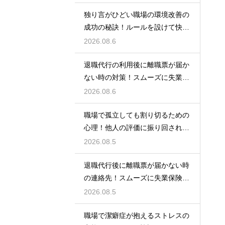
独り言がひどい職場の環境改善の
成功の秘訣！ルールを設けて快適
な空間を作る
2026.08.6
退職代行の利用後に離職票が届か
ない時の対策！スムーズに失業保
険をもらう
2026.08.6
職場で孤立しても割り切るための
心理！他人の評価に振り回されな
いための術
2026.08.5
退職代行後に離職票が届かない時
の連絡先！スムーズに失業保険を
もらう術
2026.08.5
職場で潔癖症が抱えるストレスの