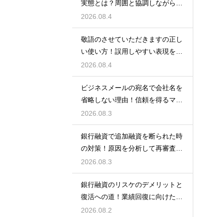
実態とは？周囲と協調しながら快
適に働く術
2026.08.4
敬語のさせていただきますの正し
い使い方！誤用しやすい表現を理
解する術
2026.08.4
ビジネスメールの宛名で会社名を
省略しない理由！信頼を得るマナ
ー
2026.08.3
銀行融資で追加融資を断られた時
の対策！原因を分析して再審査を
狙う
2026.08.3
銀行融資のリスケのデメリットと
復活への道！業績回復に向けた事
業計画
2026.08.2