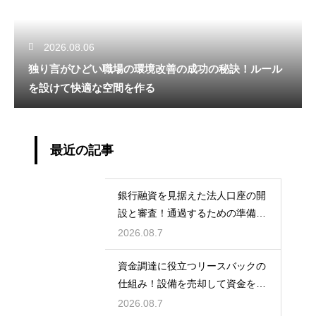
2026.08.06
独り言がひどい職場の環境改善の成功の秘訣！ルール
を設けて快適な空間を作る
最近の記事
銀行融資を見据えた法人口座の開
設と審査！通過するための準備と
ポイント
2026.08.7
資金調達に役立つリースバックの
仕組み！設備を売却して資金を得
る方法
2026.08.7