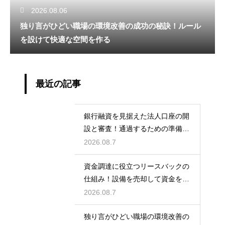
2026.08.06
独り言がひどい職場の環境改善の成功の秘訣！ルール
を設けて快適な空間を作る
最近の記事
銀行融資を見据えた法人口座の開
設と審査！通過するための準備と
ポイント
2026.08.7
資金調達に役立つリースバックの
仕組み！設備を売却して資金を得
る方法
2026.08.7
独り言がひどい職場の環境改善の