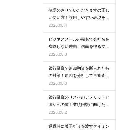
敬語のさせていただきますの正し
い使い方！誤用しやすい表現を理
解する術
2026.08.4
ビジネスメールの宛名で会社名を
省略しない理由！信頼を得るマナ
ー
2026.08.3
銀行融資で追加融資を断られた時
の対策！原因を分析して再審査を
狙う
2026.08.3
銀行融資のリスケのデメリットと
復活への道！業績回復に向けた事
業計画
2026.08.2
退職時に菓子折りを渡すタイミン