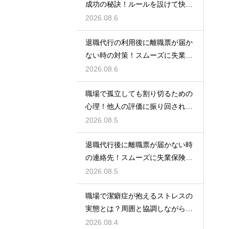
成功の秘訣！ルールを設けて快適
な空間を作る
2026.08.6
退職代行の利用後に離職票が届か
ない時の対策！スムーズに失業保
険をもらう
2026.08.6
職場で孤立しても割り切るための
心理！他人の評価に振り回されな
いための術
2026.08.5
退職代行後に離職票が届かない時
の連絡先！スムーズに失業保険を
もらう術
2026.08.5
職場で潔癖症が抱えるストレスの
実態とは？周囲と協調しながら快
適に働く術
2026.08.4