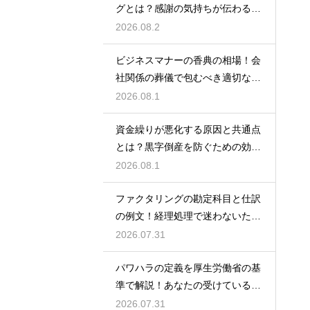
グとは？感謝の気持ちが伝わる正
しいマナー
2026.08.2
ビジネスマナーの香典の相場！会
社関係の葬儀で包むべき適切な金
額の目安
2026.08.1
資金繰りが悪化する原因と共通点
とは？黒字倒産を防ぐための効果
的な対策
2026.08.1
ファクタリングの勘定科目と仕訳
の例文！経理処理で迷わないため
の知識
2026.07.31
パワハラの定義を厚生労働省の基
準で解説！あなたの受けている行
為は該当する？
2026.07.31