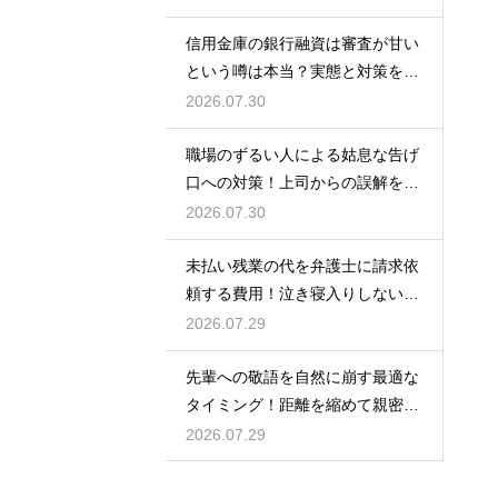
信用金庫の銀行融資は審査が甘い
という噂は本当？実態と対策を徹
底解説
2026.07.30
職場のずるい人による姑息な告げ
口への対策！上司からの誤解を解
いて自分の身の潔白を証明する手
2026.07.30
順
未払い残業の代を弁護士に請求依
頼する費用！泣き寝入りしないた
めの知識
2026.07.29
先輩への敬語を自然に崩す最適な
タイミング！距離を縮めて親密な
関係を築くためのステップ
2026.07.29