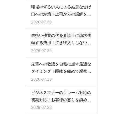
職場のずるい人による姑息な告げ
口への対策！上司からの誤解を解
いて自分の身の潔白を証明する手
2026.07.30
順
未払い残業の代を弁護士に請求依
頼する費用！泣き寝入りしないた
めの知識
2026.07.29
先輩への敬語を自然に崩す最適な
タイミング！距離を縮めて親密な
関係を築くためのステップ
2026.07.29
ビジネスマナーのクレーム対応の
初期対応！お客様の怒りを鎮める
謝罪の形
2026.07.28