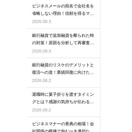
ビジネスメールの宛名で会社名を
省略しない理由！信頼を得るマナ
ー
2026.08.3
銀行融資で追加融資を断られた時
の対策！原因を分析して再審査を
狙う
2026.08.3
銀行融資のリスケのデメリットと
復活への道！業績回復に向けた事
業計画
2026.08.2
退職時に菓子折りを渡すタイミン
グとは？感謝の気持ちが伝わる正
しいマナー
2026.08.2
ビジネスマナーの香典の相場！会
社関係の葬儀で包むべき適切な金