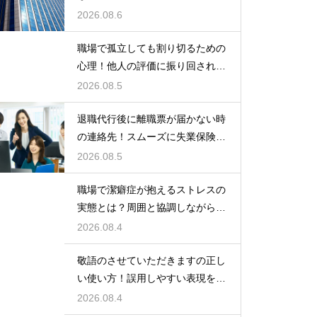
険をもらう
2026.08.6
職場で孤立しても割り切るための
心理！他人の評価に振り回されな
いための術
2026.08.5
退職代行後に離職票が届かない時
の連絡先！スムーズに失業保険を
もらう術
2026.08.5
職場で潔癖症が抱えるストレスの
実態とは？周囲と協調しながら快
適に働く術
2026.08.4
敬語のさせていただきますの正し
い使い方！誤用しやすい表現を理
解する術
2026.08.4