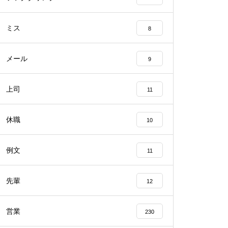
ミス
8
メール
9
上司
11
休職
10
例文
11
先輩
12
営業
230