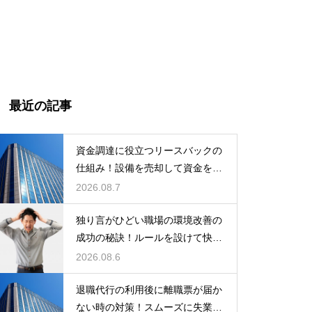
最近の記事
資金調達に役立つリースバックの
仕組み！設備を売却して資金を得
る方法
2026.08.7
独り言がひどい職場の環境改善の
成功の秘訣！ルールを設けて快適
な空間を作る
2026.08.6
退職代行の利用後に離職票が届か
ない時の対策！スムーズに失業保