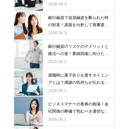
ー
2026.08.3
銀行融資で追加融資を断られた時
の対策！原因を分析して再審査を
狙う
2026.08.3
銀行融資のリスケのデメリットと
復活への道！業績回復に向けた事
業計画
2026.08.2
退職時に菓子折りを渡すタイミン
グとは？感謝の気持ちが伝わる正
しいマナー
2026.08.2
ビジネスマナーの香典の相場！会
社関係の葬儀で包むべき適切な金
額の目安
2026.08.1