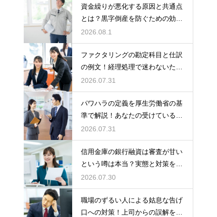
資金繰りが悪化する原因と共通点
とは？黒字倒産を防ぐための効果
的な対策
2026.08.1
ファクタリングの勘定科目と仕訳
の例文！経理処理で迷わないため
の知識
2026.07.31
パワハラの定義を厚生労働省の基
準で解説！あなたの受けている行
為は該当する？
2026.07.31
信用金庫の銀行融資は審査が甘い
という噂は本当？実態と対策を徹
底解説
2026.07.30
職場のずるい人による姑息な告げ
口への対策！上司からの誤解を解