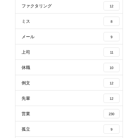
ファクタリング
12
ミス
8
メール
9
上司
11
休職
10
例文
12
先輩
12
営業
230
孤立
9