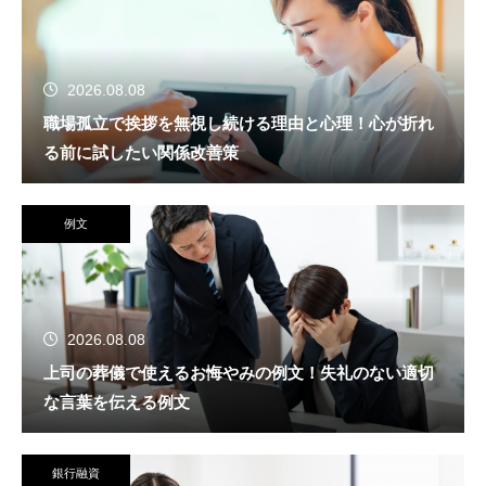
2026.08.08
職場孤立で挨拶を無視し続ける理由と心理！心が折れ
る前に試したい関係改善策
例文
2026.08.08
上司の葬儀で使えるお悔やみの例文！失礼のない適切
な言葉を伝える例文
銀行融資