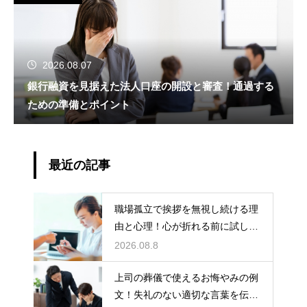
2026.08.07
銀行融資を見据えた法人口座の開設と審査！通過する
ための準備とポイント
最近の記事
職場孤立で挨拶を無視し続ける理
由と心理！心が折れる前に試した
い関係改善策
2026.08.8
上司の葬儀で使えるお悔やみの例
文！失礼のない適切な言葉を伝え