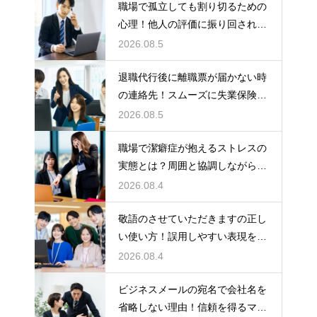
職場で孤立しても割り切るための
心理！他人の評価に振り回されな
いための術
2026.08.5
退職代行後に離職票が届かない時
の連絡先！スムーズに失業保険を
もらう術
2026.08.5
職場で潔癖症が抱えるストレスの
実態とは？周囲と協調しながら快
適に働く術
2026.08.4
敬語のさせていただきますの正し
い使い方！誤用しやすい表現を理
解する術
2026.08.4
ビジネスメールの宛名で会社名を
省略しない理由！信頼を得るマナ