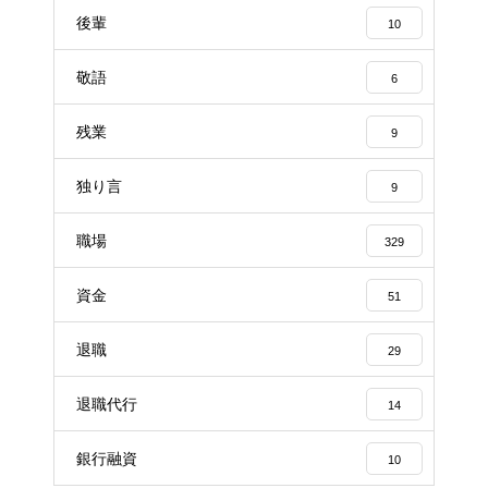
後輩
10
敬語
6
残業
9
独り言
9
職場
329
資金
51
退職
29
退職代行
14
銀行融資
10