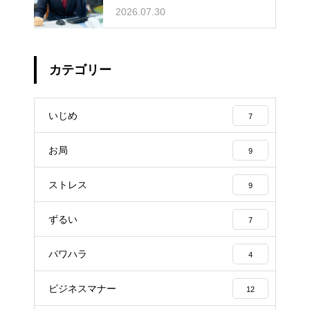
いて自分の身の潔白を証明する手
2026.07.30
順
カテゴリー
いじめ
7
お局
9
ストレス
9
ずるい
7
パワハラ
4
ビジネスマナー
12