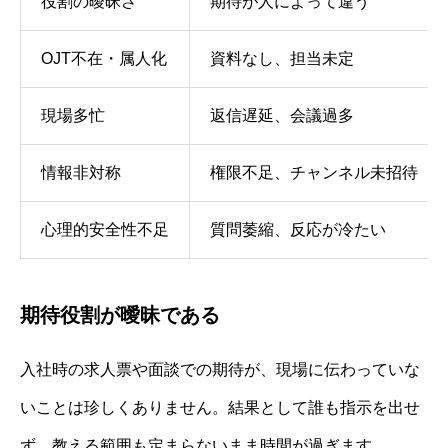
役割の曖昧さ
期待が人によって違う
OJT不在・属人化
資料なし、担当未定
現場多忙
返信遅延、会議過多
情報非対称
権限不足、チャンネル未招待
心理的安全性不足
質問萎縮、反応が冷たい
期待役割が曖昧である
入社時の求人票や面談での期待が、現場に伝わっていな
いことは珍しくありません。結果として誰も指示を出せ
ず、教える範囲も定まらないまま時間が過ぎます。