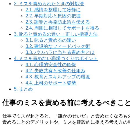
2.
ミスを責められたときの対処法
2.1.
感情を整理して冷静に
2.2.
早期対応と原因の把握
2.3.
謝罪と再発防止策を伝える
2.4.
周囲に相談してサポートを得る
3.
叱ると責めるの違い：正しい指導方法
3.1.
叱ると責めるの違い
3.2.
建設的なフィードバック術
3.3.
パワハラに当たる責め方とは
4.
ミスを責めない職場づくりのポイント
4.1.
心理的安全性の確保
4.2.
失敗共有と改善の仕組み
4.3.
教育とスキルアップの環境
4.4.
上司のサポート姿勢
5.
まとめ
仕事のミスを責める前に考えるべきこ
仕事でミスが起きると、「誰かのせいだ」と責めたくなるも
責めることのデメリットや、ミスを建設的に捉える考え方の