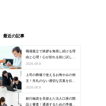
最近の記事
職場孤立で挨拶を無視し続ける理
由と心理！心が折れる前に試した
い関係改善策
2026.08.8
上司の葬儀で使えるお悔やみの例
文！失礼のない適切な言葉を伝え
る例文
2026.08.8
銀行融資を見据えた法人口座の開
設と審査！通過するための準備と