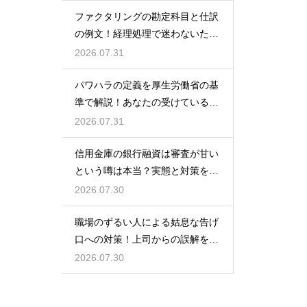
ファクタリングの勘定科目と仕訳
の例文！経理処理で迷わないため
の知識
2026.07.31
パワハラの定義を厚生労働省の基
準で解説！あなたの受けている行
為は該当する？
2026.07.31
信用金庫の銀行融資は審査が甘い
という噂は本当？実態と対策を徹
底解説
2026.07.30
職場のずるい人による姑息な告げ
口への対策！上司からの誤解を解
いて自分の身の潔白を証明する手
2026.07.30
順