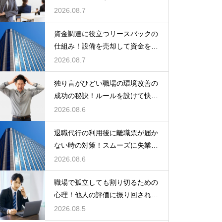
ポイント
2026.08.7
資金調達に役立つリースバックの
仕組み！設備を売却して資金を得
る方法
2026.08.7
独り言がひどい職場の環境改善の
成功の秘訣！ルールを設けて快適
な空間を作る
2026.08.6
退職代行の利用後に離職票が届か
ない時の対策！スムーズに失業保
険をもらう
2026.08.6
職場で孤立しても割り切るための
心理！他人の評価に振り回されな
いための術
2026.08.5