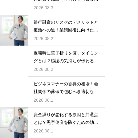
狙う
2026.08.3
銀行融資のリスケのデメリットと
復活への道！業績回復に向けた事
業計画
2026.08.2
退職時に菓子折りを渡すタイミン
グとは？感謝の気持ちが伝わる正
しいマナー
2026.08.2
ビジネスマナーの香典の相場！会
社関係の葬儀で包むべき適切な金
額の目安
2026.08.1
資金繰りが悪化する原因と共通点
とは？黒字倒産を防ぐための効果
的な対策
2026.08.1