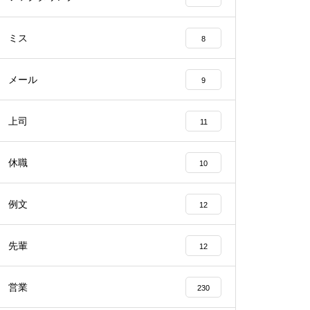
ミス
8
メール
9
上司
11
休職
10
例文
12
先輩
12
営業
230