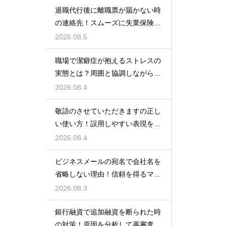
退職代行後に離職票が届かない時
の連絡先！スムーズに失業保険を
もらう術
2026.08.5
職場で潔癖症が抱えるストレスの
実態とは？周囲と協調しながら快
適に働く術
2026.08.4
敬語のさせていただきますの正し
い使い方！誤用しやすい表現を理
解する術
2026.08.4
ビジネスメールの宛名で会社名を
省略しない理由！信頼を得るマナ
ー
2026.08.3
銀行融資で追加融資を断られた時
の対策！原因を分析して再審査を