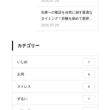
めの知識
2026.07.29
先輩への敬語を自然に崩す最適な
タイミング！距離を縮めて親密な
関係を築くためのステップ
2026.07.29
カテゴリー
いじめ
7
お局
9
ストレス
9
ずるい
7