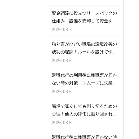
資金調達に役立つリースバックの
仕組み！設備を売却して資金を得
る方法
2026.08.7
独り言がひどい職場の環境改善の
成功の秘訣！ルールを設けて快適
な空間を作る
2026.08.6
退職代行の利用後に離職票が届か
ない時の対策！スムーズに失業保
険をもらう
2026.08.6
職場で孤立しても割り切るための
心理！他人の評価に振り回されな
いための術
2026.08.5
退職代行後に離職票が届かない時