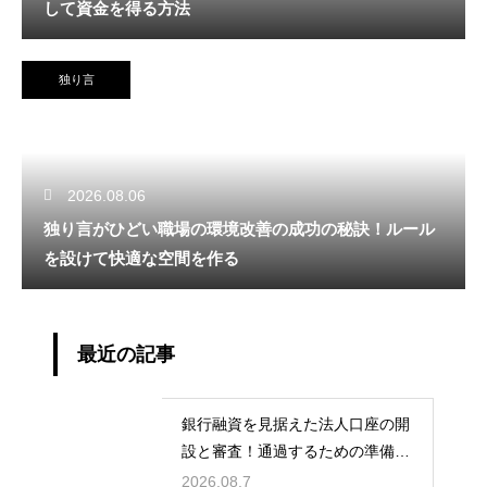
して資金を得る方法
独り言
2026.08.06
独り言がひどい職場の環境改善の成功の秘訣！ルール
を設けて快適な空間を作る
最近の記事
銀行融資を見据えた法人口座の開
設と審査！通過するための準備と
ポイント
2026.08.7