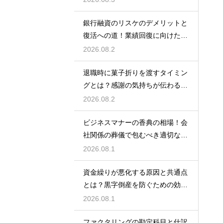
銀行融資のリスケのデメリットと
復活への道！業績回復に向けた事
業計画
2026.08.2
退職時に菓子折りを渡すタイミン
グとは？感謝の気持ちが伝わる正
しいマナー
2026.08.2
ビジネスマナーの香典の相場！会
社関係の葬儀で包むべき適切な金
額の目安
2026.08.1
資金繰りが悪化する原因と共通点
とは？黒字倒産を防ぐための効果
的な対策
2026.08.1
ファクタリングの勘定科目と仕訳