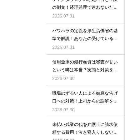
の例文！経理処理で迷わないため
の知識
2026.07.31
パワハラの定義を厚生労働省の基
準で解説！あなたの受けている行
為は該当する？
2026.07.31
信用金庫の銀行融資は審査が甘い
という噂は本当？実態と対策を徹
底解説
2026.07.30
職場のずるい人による姑息な告げ
口への対策！上司からの誤解を解
いて自分の身の潔白を証明する手
2026.07.30
順
未払い残業の代を弁護士に請求依
頼する費用！泣き寝入りしないた