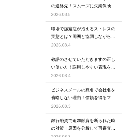
の連絡先！スムーズに失業保険を
もらう術
2026.08.5
職場で潔癖症が抱えるストレスの
実態とは？周囲と協調しながら快
適に働く術
2026.08.4
敬語のさせていただきますの正し
い使い方！誤用しやすい表現を理
解する術
2026.08.4
ビジネスメールの宛名で会社名を
省略しない理由！信頼を得るマナ
ー
2026.08.3
銀行融資で追加融資を断られた時
の対策！原因を分析して再審査を
狙う
2026.08.3