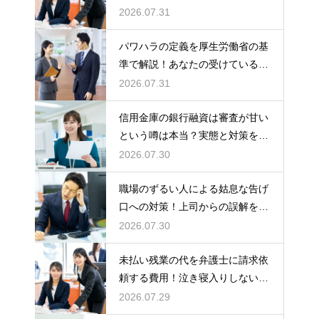
の知識
2026.07.31
パワハラの定義を厚生労働省の基
準で解説！あなたの受けている行
為は該当する？
2026.07.31
信用金庫の銀行融資は審査が甘い
という噂は本当？実態と対策を徹
底解説
2026.07.30
職場のずるい人による姑息な告げ
口への対策！上司からの誤解を解
いて自分の身の潔白を証明する手
2026.07.30
順
未払い残業の代を弁護士に請求依
頼する費用！泣き寝入りしないた
めの知識
2026.07.29