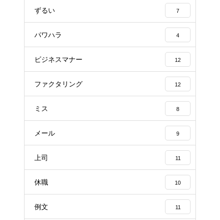
ずるい
7
パワハラ
4
ビジネスマナー
12
ファクタリング
12
ミス
8
メール
9
上司
11
休職
10
例文
11