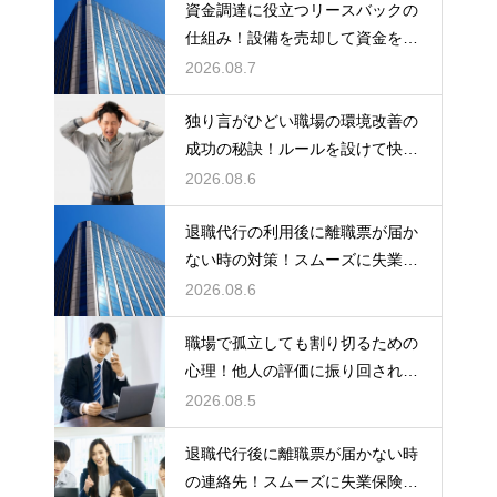
資金調達に役立つリースバックの
仕組み！設備を売却して資金を得
る方法
2026.08.7
独り言がひどい職場の環境改善の
成功の秘訣！ルールを設けて快適
な空間を作る
2026.08.6
退職代行の利用後に離職票が届か
ない時の対策！スムーズに失業保
険をもらう
2026.08.6
職場で孤立しても割り切るための
心理！他人の評価に振り回されな
いための術
2026.08.5
退職代行後に離職票が届かない時
の連絡先！スムーズに失業保険を