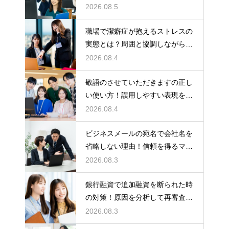
もらう術
2026.08.5
職場で潔癖症が抱えるストレスの
実態とは？周囲と協調しながら快
適に働く術
2026.08.4
敬語のさせていただきますの正し
い使い方！誤用しやすい表現を理
解する術
2026.08.4
ビジネスメールの宛名で会社名を
省略しない理由！信頼を得るマナ
ー
2026.08.3
銀行融資で追加融資を断られた時
の対策！原因を分析して再審査を
狙う
2026.08.3