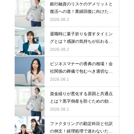
銀行融資のリスケのデメリットと
復活への道！業績回復に向けた事
業計画
2026.08.2
退職時に菓子折りを渡すタイミン
グとは？感謝の気持ちが伝わる正
しいマナー
2026.08.2
ビジネスマナーの香典の相場！会
社関係の葬儀で包むべき適切な金
額の目安
2026.08.1
資金繰りが悪化する原因と共通点
とは？黒字倒産を防ぐための効果
的な対策
2026.08.1
ファクタリングの勘定科目と仕訳
の例文！経理処理で迷わないため