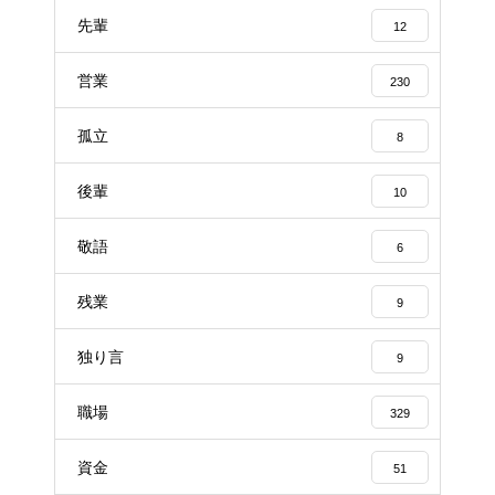
先輩
12
営業
230
孤立
8
後輩
10
敬語
6
残業
9
独り言
9
職場
329
資金
51