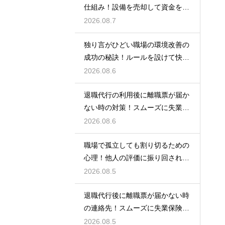
仕組み！設備を売却して資金を得
る方法
2026.08.7
独り言がひどい職場の環境改善の
成功の秘訣！ルールを設けて快適
な空間を作る
2026.08.6
退職代行の利用後に離職票が届か
ない時の対策！スムーズに失業保
険をもらう
2026.08.6
職場で孤立しても割り切るための
心理！他人の評価に振り回されな
いための術
2026.08.5
退職代行後に離職票が届かない時
の連絡先！スムーズに失業保険を
もらう術
2026.08.5