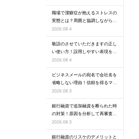
職場で潔癖症が抱えるストレスの
実態とは？周囲と協調しながら快
適に働く術
2026.08.4
敬語のさせていただきますの正し
い使い方！誤用しやすい表現を理
解する術
2026.08.4
ビジネスメールの宛名で会社名を
省略しない理由！信頼を得るマナ
ー
2026.08.3
銀行融資で追加融資を断られた時
の対策！原因を分析して再審査を
狙う
2026.08.3
銀行融資のリスケのデメリットと