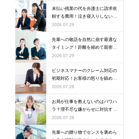
順
未払い残業の代を弁護士に請求依
頼する費用！泣き寝入りしないた
めの知識
2026.07.29
先輩への敬語を自然に崩す最適な
タイミング！距離を縮めて親密な
関係を築くためのステップ
2026.07.29
ビジネスマナーのクレーム対応の
初期対応！お客様の怒りを鎮める
謝罪の形
2026.07.28
お局が仕事を教えないのはパワハ
ラ？理不尽な嫌がらせに対抗する
具体策
2026.07.28
先輩への贈り物でセンスを褒めら