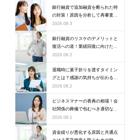
銀行融資で追加融資を断られた時
の対策！原因を分析して再審査を
狙う
2026.08.3
銀行融資のリスケのデメリットと
復活への道！業績回復に向けた事
業計画
2026.08.2
退職時に菓子折りを渡すタイミン
グとは？感謝の気持ちが伝わる正
しいマナー
2026.08.2
ビジネスマナーの香典の相場！会
社関係の葬儀で包むべき適切な金
額の目安
2026.08.1
資金繰りが悪化する原因と共通点
とは？黒字倒産を防ぐための効果