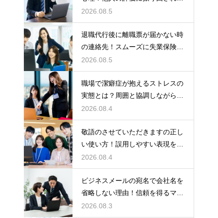
いための術
2026.08.5
退職代行後に離職票が届かない時
の連絡先！スムーズに失業保険を
もらう術
2026.08.5
職場で潔癖症が抱えるストレスの
実態とは？周囲と協調しながら快
適に働く術
2026.08.4
敬語のさせていただきますの正し
い使い方！誤用しやすい表現を理
解する術
2026.08.4
ビジネスメールの宛名で会社名を
省略しない理由！信頼を得るマナ
ー
2026.08.3