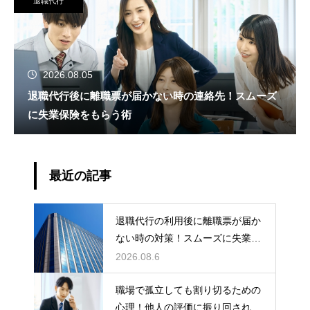
退職代行
2026.08.05
退職代行後に離職票が届かない時の連絡先！スムーズ
に失業保険をもらう術
最近の記事
退職代行の利用後に離職票が届か
ない時の対策！スムーズに失業保
険をもらう
2026.08.6
職場で孤立しても割り切るための
心理！他人の評価に振り回されな