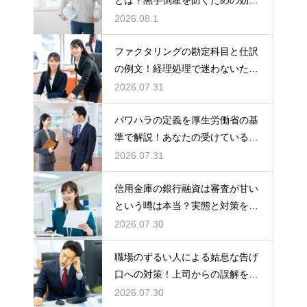
的な対策
2026.08.1
ファクタリングの勘定科目と仕訳
の例文！経理処理で迷わないため
の知識
2026.07.31
パワハラの定義を厚生労働省の基
準で解説！あなたの受けている行
為は該当する？
2026.07.31
信用金庫の銀行融資は審査が甘い
という噂は本当？実態と対策を徹
底解説
2026.07.30
職場のずるい人による姑息な告げ
口への対策！上司からの誤解を解
いて自分の身の潔白を証明する手
2026.07.30