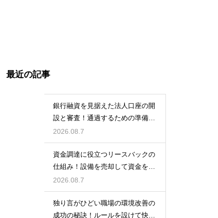
最近の記事
銀行融資を見据えた法人口座の開
設と審査！通過するための準備と
ポイント
2026.08.7
資金調達に役立つリースバックの
仕組み！設備を売却して資金を得
る方法
2026.08.7
独り言がひどい職場の環境改善の
成功の秘訣！ルールを設けて快適