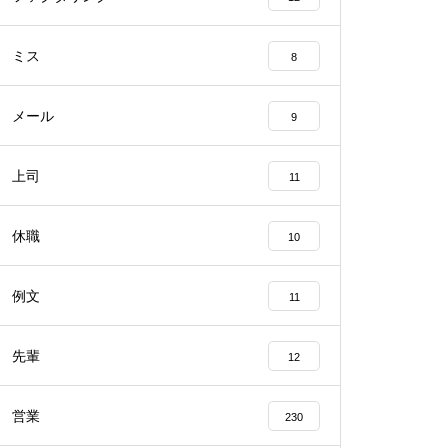
ミス
8
メール
9
上司
11
休職
10
例文
11
先輩
12
営業
230