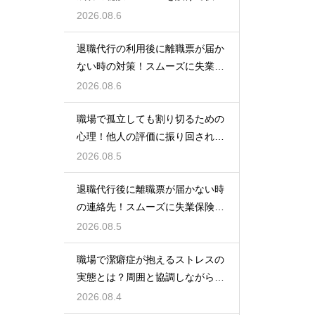
な空間を作る
2026.08.6
退職代行の利用後に離職票が届か
ない時の対策！スムーズに失業保
険をもらう
2026.08.6
職場で孤立しても割り切るための
心理！他人の評価に振り回されな
いための術
2026.08.5
退職代行後に離職票が届かない時
の連絡先！スムーズに失業保険を
もらう術
2026.08.5
職場で潔癖症が抱えるストレスの
実態とは？周囲と協調しながら快
適に働く術
2026.08.4