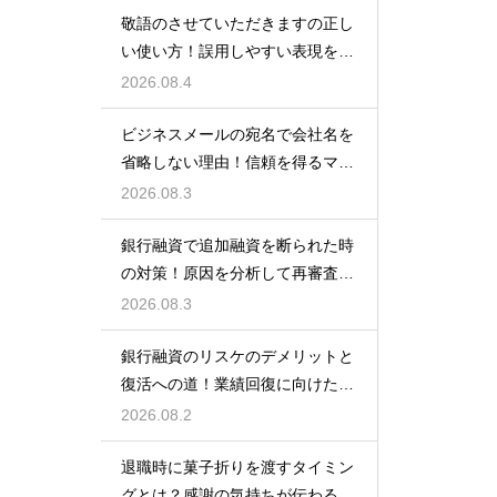
敬語のさせていただきますの正し
い使い方！誤用しやすい表現を理
解する術
2026.08.4
ビジネスメールの宛名で会社名を
省略しない理由！信頼を得るマナ
ー
2026.08.3
銀行融資で追加融資を断られた時
の対策！原因を分析して再審査を
狙う
2026.08.3
銀行融資のリスケのデメリットと
復活への道！業績回復に向けた事
業計画
2026.08.2
退職時に菓子折りを渡すタイミン
グとは？感謝の気持ちが伝わる正