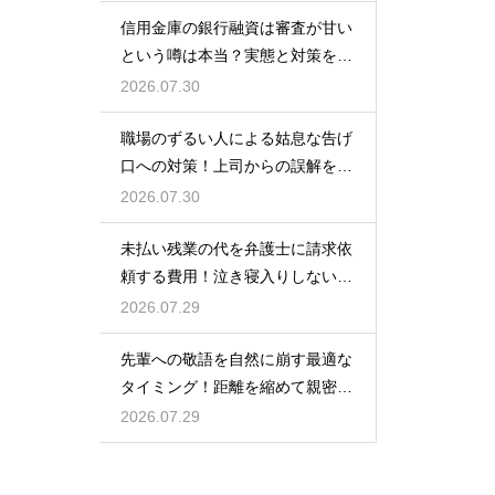
信用金庫の銀行融資は審査が甘い
という噂は本当？実態と対策を徹
底解説
2026.07.30
職場のずるい人による姑息な告げ
口への対策！上司からの誤解を解
いて自分の身の潔白を証明する手
2026.07.30
順
未払い残業の代を弁護士に請求依
頼する費用！泣き寝入りしないた
めの知識
2026.07.29
先輩への敬語を自然に崩す最適な
タイミング！距離を縮めて親密な
関係を築くためのステップ
2026.07.29