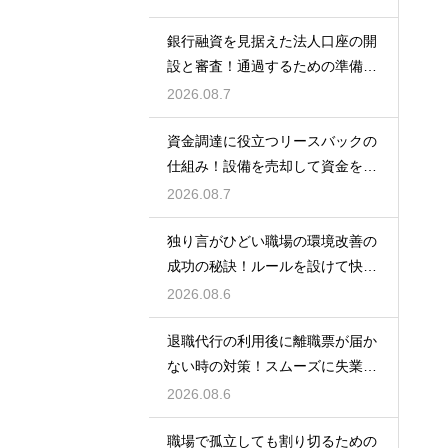
銀行融資を見据えた法人口座の開
設と審査！通過するための準備と
ポイント
2026.08.7
資金調達に役立つリースバックの
仕組み！設備を売却して資金を得
る方法
2026.08.7
独り言がひどい職場の環境改善の
成功の秘訣！ルールを設けて快適
な空間を作る
2026.08.6
退職代行の利用後に離職票が届か
ない時の対策！スムーズに失業保
険をもらう
2026.08.6
職場で孤立しても割り切るための