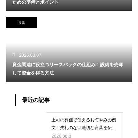
ための準備とポイント
資金
2026.08.07
資金調達に役立つリースバックの仕組み！設備を売却
して資金を得る方法
最近の記事
上司の葬儀で使えるお悔やみの例
文！失礼のない適切な言葉を伝え
る例文
2026.08.8