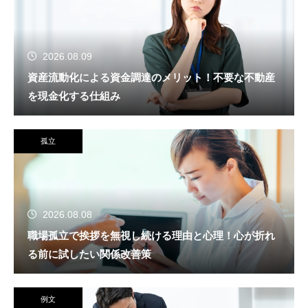
2026.08.09
資産流動化による資金調達のメリット！不要な不動産
を現金化する仕組み
孤立
2026.08.08
職場孤立で挨拶を無視し続ける理由と心理！心が折れ
る前に試したい関係改善策
例文