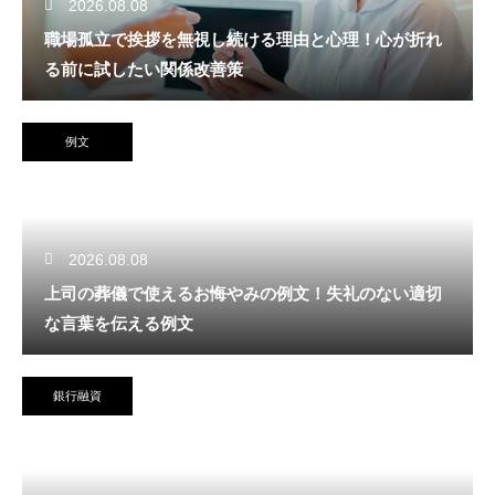
2026.08.08
職場孤立で挨拶を無視し続ける理由と心理！心が折れ
る前に試したい関係改善策
例文
2026.08.08
上司の葬儀で使えるお悔やみの例文！失礼のない適切
な言葉を伝える例文
銀行融資