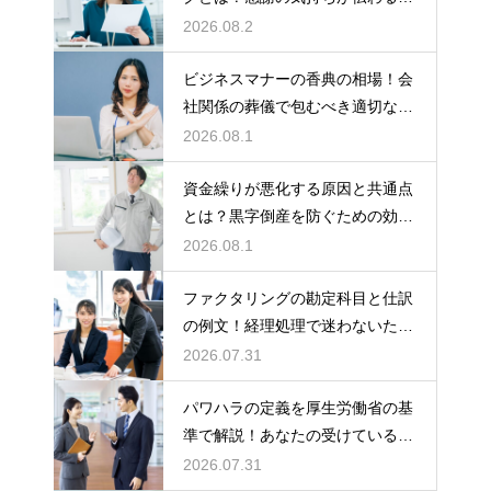
しいマナー
2026.08.2
ビジネスマナーの香典の相場！会
社関係の葬儀で包むべき適切な金
額の目安
2026.08.1
資金繰りが悪化する原因と共通点
とは？黒字倒産を防ぐための効果
的な対策
2026.08.1
ファクタリングの勘定科目と仕訳
の例文！経理処理で迷わないため
の知識
2026.07.31
パワハラの定義を厚生労働省の基
準で解説！あなたの受けている行
為は該当する？
2026.07.31