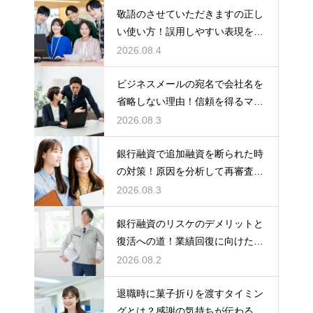
敬語のさせていただきますの正し
い使い方！誤用しやすい表現を理
解する術
2026.08.4
ビジネスメールの宛名で会社名を
省略しない理由！信頼を得るマナ
ー
2026.08.3
銀行融資で追加融資を断られた時
の対策！原因を分析して再審査を
狙う
2026.08.3
銀行融資のリスケのデメリットと
復活への道！業績回復に向けた事
業計画
2026.08.2
退職時に菓子折りを渡すタイミン
グとは？感謝の気持ちが伝わる正