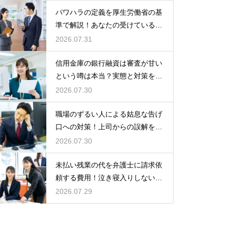
パワハラの定義を厚生労働省の基
準で解説！あなたの受けている行
為は該当する？
2026.07.31
信用金庫の銀行融資は審査が甘い
という噂は本当？実態と対策を徹
底解説
2026.07.30
職場のずるい人による姑息な告げ
口への対策！上司からの誤解を解
いて自分の身の潔白を証明する手
2026.07.30
順
未払い残業の代を弁護士に請求依
頼する費用！泣き寝入りしないた
めの知識
2026.07.29