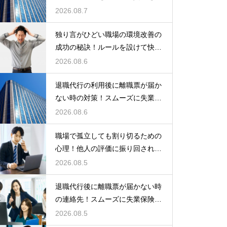
る方法
2026.08.7
独り言がひどい職場の環境改善の
成功の秘訣！ルールを設けて快適
な空間を作る
2026.08.6
退職代行の利用後に離職票が届か
ない時の対策！スムーズに失業保
険をもらう
2026.08.6
職場で孤立しても割り切るための
心理！他人の評価に振り回されな
いための術
2026.08.5
退職代行後に離職票が届かない時
の連絡先！スムーズに失業保険を
もらう術
2026.08.5