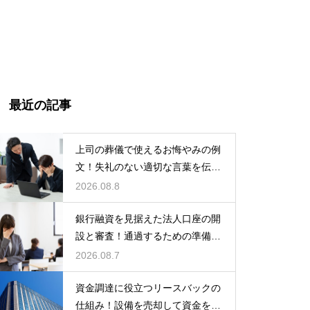
最近の記事
上司の葬儀で使えるお悔やみの例
文！失礼のない適切な言葉を伝え
る例文
2026.08.8
銀行融資を見据えた法人口座の開
設と審査！通過するための準備と
ポイント
2026.08.7
資金調達に役立つリースバックの
仕組み！設備を売却して資金を得