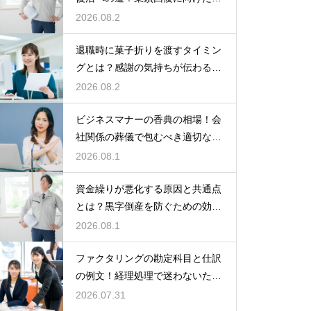
業計画
2026.08.2
退職時に菓子折りを渡すタイミン
グとは？感謝の気持ちが伝わる正
しいマナー
2026.08.2
ビジネスマナーの香典の相場！会
社関係の葬儀で包むべき適切な金
額の目安
2026.08.1
資金繰りが悪化する原因と共通点
とは？黒字倒産を防ぐための効果
的な対策
2026.08.1
ファクタリングの勘定科目と仕訳
の例文！経理処理で迷わないため
の知識
2026.07.31