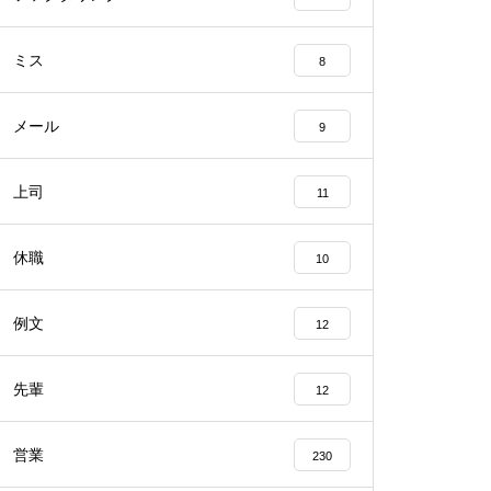
ミス
8
メール
9
上司
11
休職
10
例文
12
先輩
12
営業
230