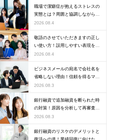
職場で潔癖症が抱えるストレスの
実態とは？周囲と協調しながら快
適に働く術
2026.08.4
敬語のさせていただきますの正し
い使い方！誤用しやすい表現を理
解する術
2026.08.4
ビジネスメールの宛名で会社名を
省略しない理由！信頼を得るマナ
ー
2026.08.3
銀行融資で追加融資を断られた時
の対策！原因を分析して再審査を
狙う
2026.08.3
銀行融資のリスケのデメリットと
復活への道！業績回復に向けた事