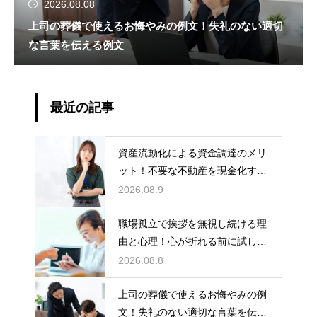
2026.08.08
上司の葬儀で使えるお悔やみの例文！失礼のない適切
な言葉を伝える例文
最近の記事
資産流動化による資金調達のメリ
ット！不要な不動産を現金化する
仕組み
2026.08.9
職場孤立で挨拶を無視し続ける理
由と心理！心が折れる前に試した
い関係改善策
2026.08.8
上司の葬儀で使えるお悔やみの例
文！失礼のない適切な言葉を伝え