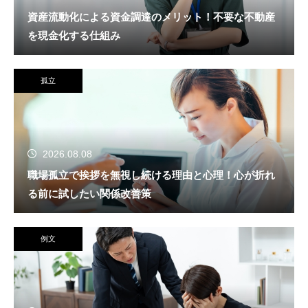
資産流動化による資金調達のメリット！不要な不動産
を現金化する仕組み
孤立
2026.08.08
職場孤立で挨拶を無視し続ける理由と心理！心が折れ
る前に試したい関係改善策
例文