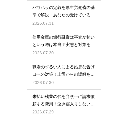
パワハラの定義を厚生労働省の基
準で解説！あなたの受けている行
為は該当する？
2026.07.31
信用金庫の銀行融資は審査が甘い
という噂は本当？実態と対策を徹
底解説
2026.07.30
職場のずるい人による姑息な告げ
口への対策！上司からの誤解を解
いて自分の身の潔白を証明する手
2026.07.30
順
未払い残業の代を弁護士に請求依
頼する費用！泣き寝入りしないた
めの知識
2026.07.29