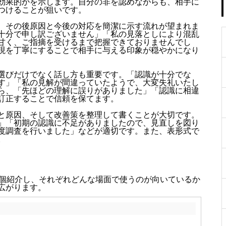
効果的かを示します。自分の非を認めながらも、相手に
つけることが狙いです。
、その後原因と今後の対応を簡潔に示す流れが望まれま
十分で申し訳ございません」「私の見落としにより混乱
甘く、ご指摘を受けるまで把握できておりませんでし
現を丁寧にすることで相手に与える印象が穏やかになり
選びだけでなく話し方も重要です。「認識が十分でな
す」「私の見解が間違っていたようで、大変失礼いたし
ら、「先ほどの理解に誤りがありました」「認識に相違
訂正することで信頼を保てます。
と原因、そして改善策を整理して書くことが大切です。
」「初期の認識に不足がありましたので、見直しを図り
度調査を行いました」などが適切です。また、表形式で
。
5個紹介し、それぞれどんな場面で使うのが向いているか
広がります。