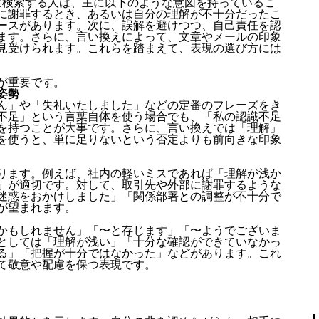
に検索する人は、主に以下のような意図を持っているこ
に謝罪するとき、あるいは自分の理解が不十分だったこ
ースがあります。次に、誤解を避けつつ、自己責任を認
ます。さらに、言い換えによって、文章やメールの印象
見受けられます。これらを踏まえて、表現の選び方には
が重要です。
姿勢
ん」や「失礼いたしました」などの定番のフレーズをき
不足」という言葉自体を使う場合でも、「私の認識不足
を持つことが大事です。さらに、言い換えでは「理解」
を使うと、単に足りないという否定よりも前向きな印象
ります。例えば、社内の軽いミスであれば「理解が浅か
」が適切です。対して、取引先や外部に謝罪するような
迷惑をおかけしました」「関係部署との調整が不十分で
が望まれます。
かもしれません」「〜と存じます」「〜ようでございま
としては「理解が浅い」「十分な確認ができていなかっ
る」「把握が十分ではなかった」などがあります。これ
て敬意や配慮を保つ表現です。