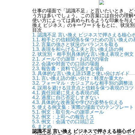
仕事の場面で「認識不足」と言いたいとき、ど
う方は多いでしょう。この言葉には自分の理解
使い方によっては責められるような印象を与え
換え ビジネス」のキーワードをもとに、状況
目次
1.
認識不足 言い換え ビジネスで押さえる核心
1.1.
相手との信頼関係を保つための言い換えの
1.2.
言葉の強さと状況のバランスを取る
1.3.
表現を和らげる工夫と言い換え語の例
2.
状況別・相手別具体的な言い換え表現と例文
2.1.
メールでの謝罪・お詫びの場合
2.2.
会議や対面での口頭の場面
2.3.
報告書・資料で記述する場合
3.
具体的な言い換え語15選と使い分けガイド
3.1.
言い換え語の使い分け：軽度か重大か
3.2.
フォーマル・カジュアルな相手別の調整法
4.
誤用を避ける注意点と信頼を保つ表現のコツ
4.1.
責任回避に見える表現の罠
4.2.
過度に自己否定しすぎない
4.3.
具体的な改善策や学びの姿勢を伝える
5.
使える例文集：実際の場面でのテンプレート
5.1.
例文：取引先への謝罪メール
5.2.
例文：上司への報告ミス
5.3.
例文：会議での口頭訂正
6.
まとめ
認識不足 言い換え ビジネスで押さえる核心ポ