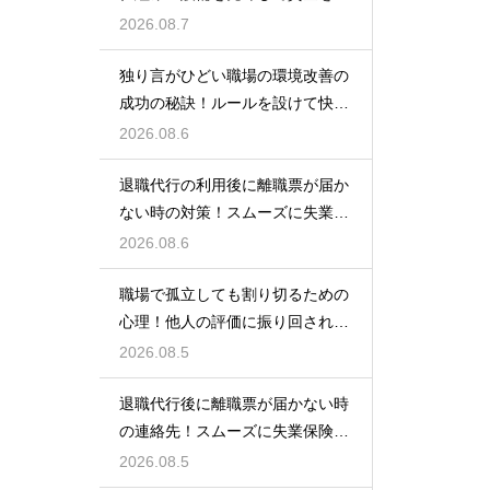
る方法
2026.08.7
独り言がひどい職場の環境改善の
成功の秘訣！ルールを設けて快適
な空間を作る
2026.08.6
退職代行の利用後に離職票が届か
ない時の対策！スムーズに失業保
険をもらう
2026.08.6
職場で孤立しても割り切るための
心理！他人の評価に振り回されな
いための術
2026.08.5
退職代行後に離職票が届かない時
の連絡先！スムーズに失業保険を
もらう術
2026.08.5