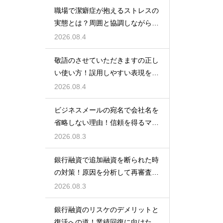
職場で潔癖症が抱えるストレスの
実態とは？周囲と協調しながら快
適に働く術
2026.08.4
敬語のさせていただきますの正し
い使い方！誤用しやすい表現を理
解する術
2026.08.4
ビジネスメールの宛名で会社名を
省略しない理由！信頼を得るマナ
ー
2026.08.3
銀行融資で追加融資を断られた時
の対策！原因を分析して再審査を
狙う
2026.08.3
銀行融資のリスケのデメリットと
復活への道！業績回復に向けた事