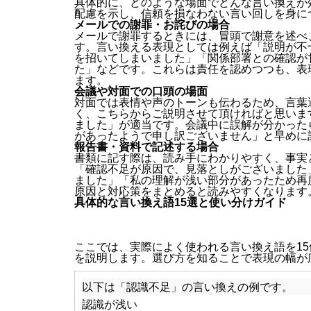
具体的に、どのような場面でどんな言い換えが
配慮を示し、信頼を損なわない言い回しを身に
メールでの謝罪・お詫びの場合
メールで謝罪するときには、冒頭で謝意を述べ
す。言い換える表現としては例えば「説明が不
を招いてしまいました」「関係部署との確認が
た」などです。これらは責任を認めつつも、表
ます。
会議や対面での口頭の場面
対面では表情や声のトーンも伝わるため、言葉
く、こちらからご説明させて頂ければと思いま
ました」が適当です。会議中に誤解が分かった
があったようで申し訳ございません」と早めに
報告書・資料で記述する場合
書類に記す際は、読み手にわかりやすく、事実
「確認不足が原因で、見落としがございました
ました」「私の理解が浅い部分があったため再
原因と対応策をまとめると読みやすくなります
具体的な言い換え語15選と使い分けガイド
ここでは、実際によく使われる言い換え語を1
を説明します。選び方を知ることで表現の幅が
以下は「認識不足」の言い換えの例です。
認識が浅い