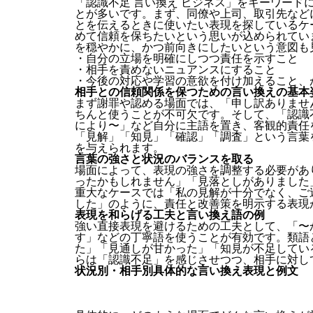
「認識不足 言い換え ビジネス」をキーワード
とが多いです。まず、同僚や上司、取引先など
とを伝えるときに使いたい表現を探しているケ
めて信頼を保ちたいという思いが込められてい
を穏やかに、かつ前向きにしたいという意図も
・自分の立場を明確にしつつ責任を示すこと
・相手を責めないニュアンスにすること
・今後の対応や学習の意欲を付け加えること、
相手との信頼関係を保つための言い換えの基本
まず謝罪や認める場面では、「申し訳ありませ
ちんと使うことが不可欠です。そして、「認識
により〜」など自分に主語を置き、客観的責任
「見解」「知見」「確認」「調査」という言葉
を与えられます。
言葉の強さと状況のバランスを取る
場面によって、表現の強さを調整する必要があ
ったかもしれません」「見落としがありました
重大なケースでは「私の見解が十分でなく、ご
した」のように、責任と改善策を明示する表現
表現を和らげる工夫と言い換え語の例
強い直接表現を避けるための工夫として、「〜
す」などの丁寧語を使うことが有効です。類語
た」「見通しが甘かった」「知見が不足してい
らは「認識不足」を感じさせつつ、相手に対し
状況別・相手別具体的な言い換え表現と例文