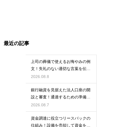
最近の記事
上司の葬儀で使えるお悔やみの例
文！失礼のない適切な言葉を伝え
る例文
2026.08.8
銀行融資を見据えた法人口座の開
設と審査！通過するための準備と
ポイント
2026.08.7
資金調達に役立つリースバックの
仕組み！設備を売却して資金を得