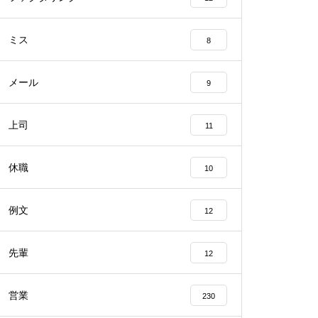
ミス
8
メール
9
上司
11
休職
10
例文
12
先輩
12
営業
230