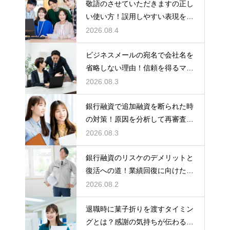
敬語のさせていただきますの正し
い使い方！誤用しやすい表現を理
解する術
2026.08.4
ビジネスメールの宛名で会社名を
省略しない理由！信頼を得るマナ
ー
2026.08.3
銀行融資で追加融資を断られた時
の対策！原因を分析して再審査を
狙う
2026.08.3
銀行融資のリスケのデメリットと
復活への道！業績回復に向けた事
業計画
2026.08.2
退職時に菓子折りを渡すタイミン
グとは？感謝の気持ちが伝わる正