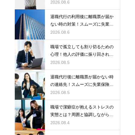
な空間を作る
2026.08.6
退職代行の利用後に離職票が届か
ない時の対策！スムーズに失業保
険をもらう
2026.08.6
職場で孤立しても割り切るための
心理！他人の評価に振り回されな
いための術
2026.08.5
退職代行後に離職票が届かない時
の連絡先！スムーズに失業保険を
もらう術
2026.08.5
職場で潔癖症が抱えるストレスの
実態とは？周囲と協調しながら快
適に働く術
2026.08.4