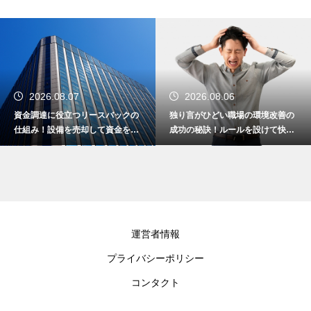
2026.08.06
2026.08.06
独り言がひどい職場の環境改善の
退職代行の利用後に離職票が届か
成功の秘訣！ルールを設けて快適
ない時の対策！スムーズに失業保
な空間を作る
険をもらう
運営者情報
プライバシーポリシー
コンタクト