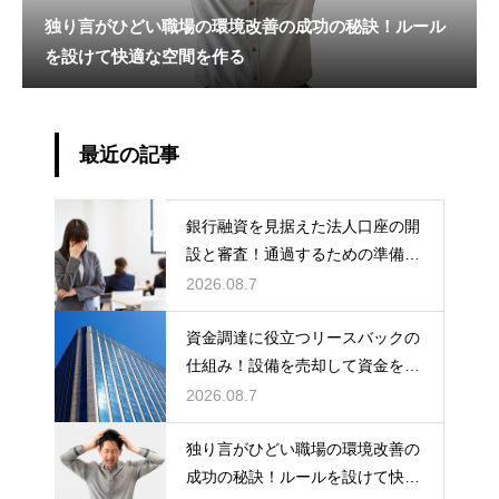
独り言がひどい職場の環境改善の成功の秘訣！ルール
を設けて快適な空間を作る
最近の記事
銀行融資を見据えた法人口座の開
設と審査！通過するための準備と
ポイント
2026.08.7
資金調達に役立つリースバックの
仕組み！設備を売却して資金を得
る方法
2026.08.7
独り言がひどい職場の環境改善の
成功の秘訣！ルールを設けて快適