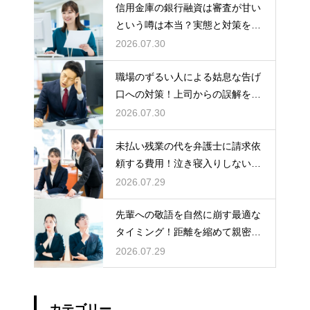
信用金庫の銀行融資は審査が甘い
という噂は本当？実態と対策を徹
底解説
2026.07.30
職場のずるい人による姑息な告げ
口への対策！上司からの誤解を解
いて自分の身の潔白を証明する手
2026.07.30
順
未払い残業の代を弁護士に請求依
頼する費用！泣き寝入りしないた
めの知識
2026.07.29
先輩への敬語を自然に崩す最適な
タイミング！距離を縮めて親密な
関係を築くためのステップ
2026.07.29
カテゴリー