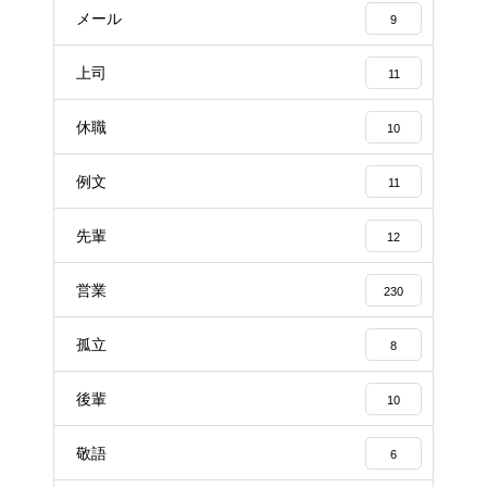
メール
9
上司
11
休職
10
例文
11
先輩
12
営業
230
孤立
8
後輩
10
敬語
6