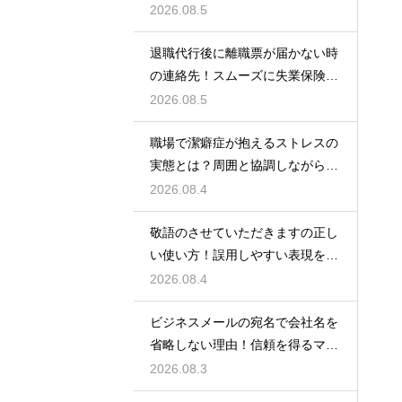
いための術
2026.08.5
退職代行後に離職票が届かない時
の連絡先！スムーズに失業保険を
もらう術
2026.08.5
職場で潔癖症が抱えるストレスの
実態とは？周囲と協調しながら快
適に働く術
2026.08.4
敬語のさせていただきますの正し
い使い方！誤用しやすい表現を理
解する術
2026.08.4
ビジネスメールの宛名で会社名を
省略しない理由！信頼を得るマナ
ー
2026.08.3