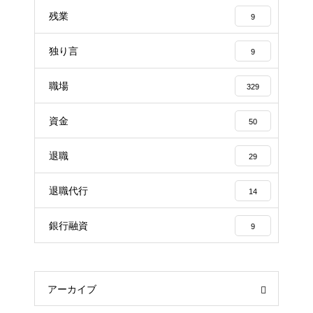
残業
9
独り言
9
職場
329
資金
50
退職
29
退職代行
14
銀行融資
9
アーカイブ