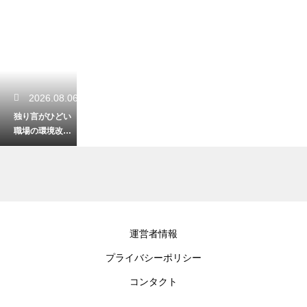
2026.08.06
独り言がひどい
職場の環境改善
の成功の秘訣！
ルールを設けて
快適な空間を作
る
2026.08.06
運営者情報
退職代行の利用
プライバシーポリシー
後に離職票が届
かない時の対
コンタクト
策！スムーズに
失業保険をもら