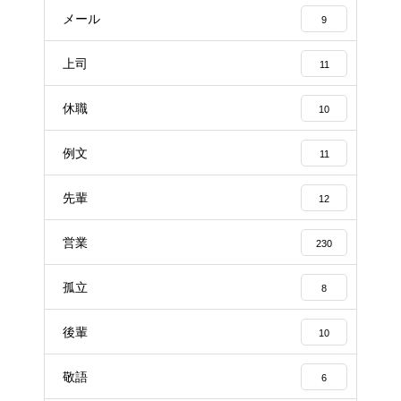
メール
9
上司
11
休職
10
例文
11
先輩
12
営業
230
孤立
8
後輩
10
敬語
6