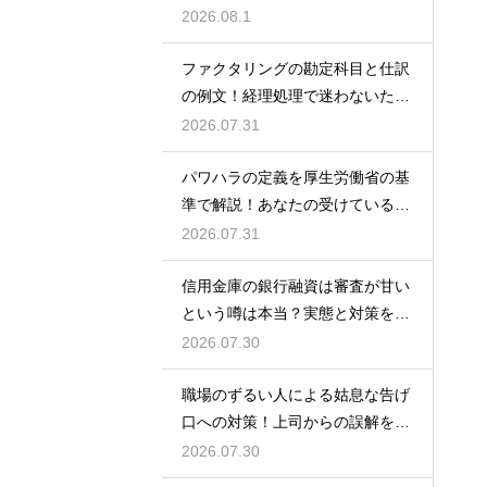
的な対策
2026.08.1
ファクタリングの勘定科目と仕訳
の例文！経理処理で迷わないため
の知識
2026.07.31
パワハラの定義を厚生労働省の基
準で解説！あなたの受けている行
為は該当する？
2026.07.31
信用金庫の銀行融資は審査が甘い
という噂は本当？実態と対策を徹
底解説
2026.07.30
職場のずるい人による姑息な告げ
口への対策！上司からの誤解を解
いて自分の身の潔白を証明する手
2026.07.30
順