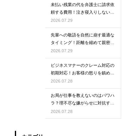
未払い残業の代を弁護士に請求依
頼する費用！泣き寝入りしないた
めの知識
2026.07.29
先輩への敬語を自然に崩す最適な
タイミング！距離を縮めて親密な
関係を築くためのステップ
2026.07.29
ビジネスマナーのクレーム対応の
初期対応！お客様の怒りを鎮める
謝罪の形
2026.07.28
お局が仕事を教えないのはパワハ
ラ？理不尽な嫌がらせに対抗する
具体策
2026.07.28