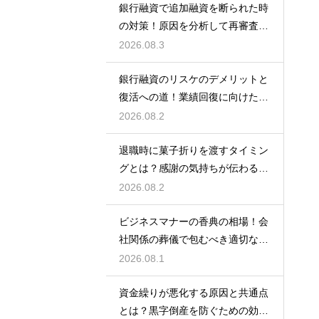
銀行融資で追加融資を断られた時
の対策！原因を分析して再審査を
狙う
2026.08.3
銀行融資のリスケのデメリットと
復活への道！業績回復に向けた事
業計画
2026.08.2
退職時に菓子折りを渡すタイミン
グとは？感謝の気持ちが伝わる正
しいマナー
2026.08.2
ビジネスマナーの香典の相場！会
社関係の葬儀で包むべき適切な金
額の目安
2026.08.1
資金繰りが悪化する原因と共通点
とは？黒字倒産を防ぐための効果