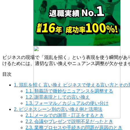
ビジネスの現場で「混乱を招く」という表現を使う瞬間があ
けるためには、適切な言い換えやニュアンス調整が欠かせま
目次
1.
混乱を招く 言い換え ビジネスで使える言い方とその
1.1.
類義語で微妙なニュアンスを調整する
1.2.
謝罪表現としての言い換え
1.3.
フォーマル／カジュアルの使い分け
2.
ビジネスシーン別の言い換え例と活用法
2.1.
メールでの謝罪・訂正をするとき
2.2.
会議やプレゼンで説明不足だったとき
2.3.
業務プロセスや手続きの問題が原因のとき