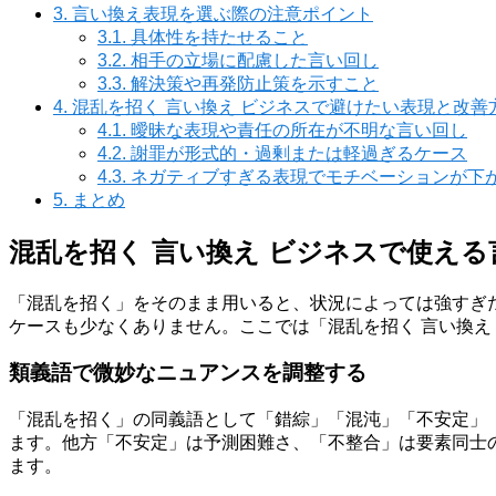
3.
言い換え表現を選ぶ際の注意ポイント
3.1.
具体性を持たせること
3.2.
相手の立場に配慮した言い回し
3.3.
解決策や再発防止策を示すこと
4.
混乱を招く 言い換え ビジネスで避けたい表現と改善
4.1.
曖昧な表現や責任の所在が不明な言い回し
4.2.
謝罪が形式的・過剰または軽過ぎるケース
4.3.
ネガティブすぎる表現でモチベーションが下
5.
まとめ
混乱を招く 言い換え ビジネスで使え
「混乱を招く」をそのまま用いると、状況によっては強すぎ
ケースも少なくありません。ここでは「混乱を招く 言い換え
類義語で微妙なニュアンスを調整する
「混乱を招く」の同義語として「錯綜」「混沌」「不安定」
ます。他方「不安定」は予測困難さ、「不整合」は要素同士
ます。