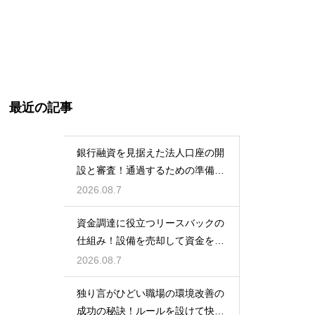
最近の記事
銀行融資を見据えた法人口座の開
設と審査！通過するための準備と
ポイント
2026.08.7
資金調達に役立つリースバックの
仕組み！設備を売却して資金を得
る方法
2026.08.7
独り言がひどい職場の環境改善の
成功の秘訣！ルールを設けて快適