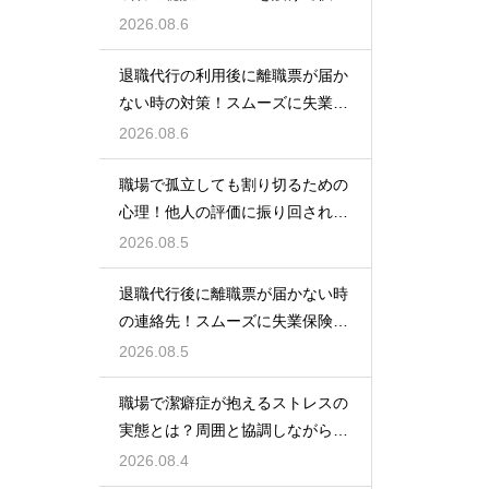
な空間を作る
2026.08.6
退職代行の利用後に離職票が届か
ない時の対策！スムーズに失業保
険をもらう
2026.08.6
職場で孤立しても割り切るための
心理！他人の評価に振り回されな
いための術
2026.08.5
退職代行後に離職票が届かない時
の連絡先！スムーズに失業保険を
もらう術
2026.08.5
職場で潔癖症が抱えるストレスの
実態とは？周囲と協調しながら快
適に働く術
2026.08.4