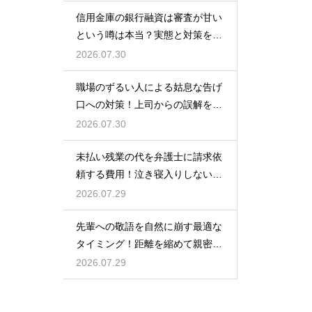
信用金庫の銀行融資は審査が甘い
という噂は本当？実態と対策を徹
底解説
2026.07.30
職場のずるい人による姑息な告げ
口への対策！上司からの誤解を解
いて自分の身の潔白を証明する手
2026.07.30
順
未払い残業の代を弁護士に請求依
頼する費用！泣き寝入りしないた
めの知識
2026.07.29
先輩への敬語を自然に崩す最適な
タイミング！距離を縮めて親密な
関係を築くためのステップ
2026.07.29