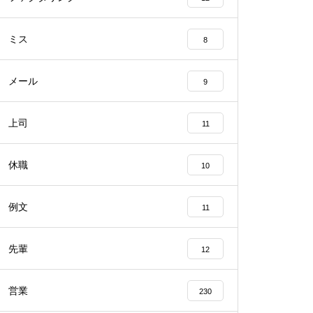
ミス
8
メール
9
上司
11
休職
10
例文
11
先輩
12
営業
230