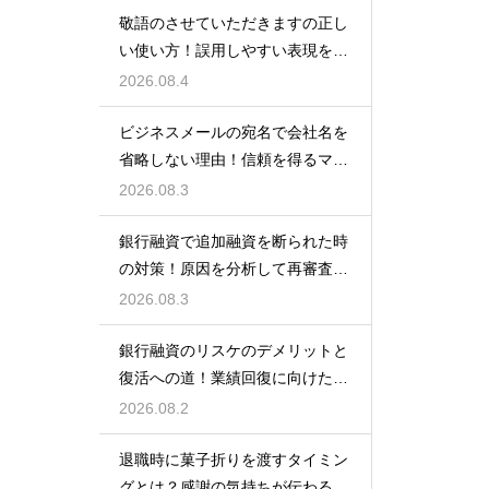
敬語のさせていただきますの正し
い使い方！誤用しやすい表現を理
解する術
2026.08.4
ビジネスメールの宛名で会社名を
省略しない理由！信頼を得るマナ
ー
2026.08.3
銀行融資で追加融資を断られた時
の対策！原因を分析して再審査を
狙う
2026.08.3
銀行融資のリスケのデメリットと
復活への道！業績回復に向けた事
業計画
2026.08.2
退職時に菓子折りを渡すタイミン
グとは？感謝の気持ちが伝わる正