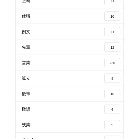
上司
11
休職
10
例文
11
先輩
12
営業
230
孤立
8
後輩
10
敬語
6
残業
9