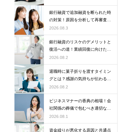
銀行融資で追加融資を断られた時
の対策！原因を分析して再審査を
狙う
2026.08.3
銀行融資のリスケのデメリットと
復活への道！業績回復に向けた事
業計画
2026.08.2
退職時に菓子折りを渡すタイミン
グとは？感謝の気持ちが伝わる正
しいマナー
2026.08.2
ビジネスマナーの香典の相場！会
社関係の葬儀で包むべき適切な金
額の目安
2026.08.1
資金繰りが悪化する原因と共通点