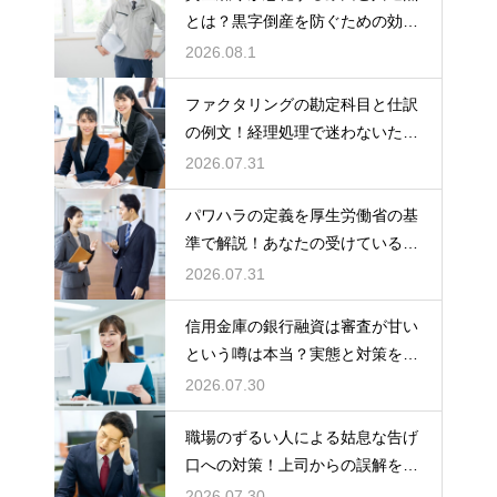
とは？黒字倒産を防ぐための効果
的な対策
2026.08.1
ファクタリングの勘定科目と仕訳
の例文！経理処理で迷わないため
の知識
2026.07.31
パワハラの定義を厚生労働省の基
準で解説！あなたの受けている行
為は該当する？
2026.07.31
信用金庫の銀行融資は審査が甘い
という噂は本当？実態と対策を徹
底解説
2026.07.30
職場のずるい人による姑息な告げ
口への対策！上司からの誤解を解
いて自分の身の潔白を証明する手
2026.07.30