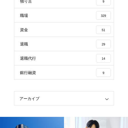
独り言
9
職場
329
資金
51
退職
29
退職代行
14
銀行融資
9
アーカイブ