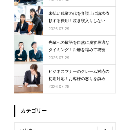
順
未払い残業の代を弁護士に請求依
頼する費用！泣き寝入りしないた
めの知識
2026.07.29
先輩への敬語を自然に崩す最適な
タイミング！距離を縮めて親密な
関係を築くためのステップ
2026.07.29
ビジネスマナーのクレーム対応の
初期対応！お客様の怒りを鎮める
謝罪の形
2026.07.28
カテゴリー
いじめ