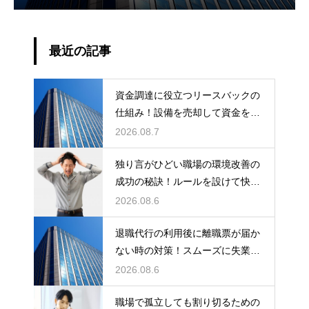
最近の記事
資金調達に役立つリースバックの
仕組み！設備を売却して資金を得
る方法
2026.08.7
独り言がひどい職場の環境改善の
成功の秘訣！ルールを設けて快適
な空間を作る
2026.08.6
退職代行の利用後に離職票が届か
ない時の対策！スムーズに失業保
険をもらう
2026.08.6
職場で孤立しても割り切るための