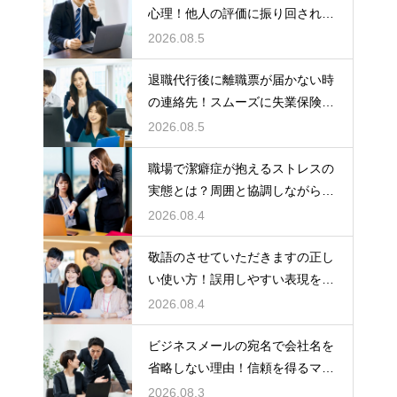
心理！他人の評価に振り回されな
いための術
2026.08.5
退職代行後に離職票が届かない時
の連絡先！スムーズに失業保険を
もらう術
2026.08.5
職場で潔癖症が抱えるストレスの
実態とは？周囲と協調しながら快
適に働く術
2026.08.4
敬語のさせていただきますの正し
い使い方！誤用しやすい表現を理
解する術
2026.08.4
ビジネスメールの宛名で会社名を
省略しない理由！信頼を得るマナ
ー
2026.08.3