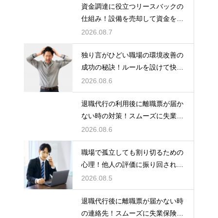
資金調達に役立つリースバックの
仕組み！設備を売却して資金を得
る方法
2026.08.7
独り言がひどい職場の環境改善の
成功の秘訣！ルールを設けて快適
な空間を作る
2026.08.6
退職代行の利用後に離職票が届か
ない時の対策！スムーズに失業保
険をもらう
2026.08.6
職場で孤立しても割り切るための
心理！他人の評価に振り回されな
いための術
2026.08.5
退職代行後に離職票が届かない時
の連絡先！スムーズに失業保険を