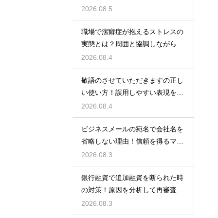
もらう術
2026.08.5
職場で潔癖症が抱えるストレスの
実態とは？周囲と協調しながら快
適に働く術
2026.08.4
敬語のさせていただきますの正し
い使い方！誤用しやすい表現を理
解する術
2026.08.4
ビジネスメールの宛名で会社名を
省略しない理由！信頼を得るマナ
ー
2026.08.3
銀行融資で追加融資を断られた時
の対策！原因を分析して再審査を
狙う
2026.08.3