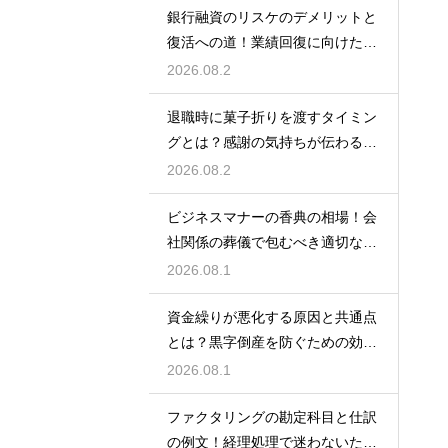
銀行融資のリスケのデメリットと
復活への道！業績回復に向けた事
業計画
2026.08.2
退職時に菓子折りを渡すタイミン
グとは？感謝の気持ちが伝わる正
しいマナー
2026.08.2
ビジネスマナーの香典の相場！会
社関係の葬儀で包むべき適切な金
額の目安
2026.08.1
資金繰りが悪化する原因と共通点
とは？黒字倒産を防ぐための効果
的な対策
2026.08.1
ファクタリングの勘定科目と仕訳
の例文！経理処理で迷わないため