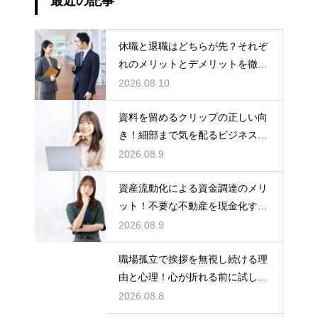
最近の記事
休職と退職はどちらが先？それぞ
れのメリットとデメリットを徹底
解説
2026.08.10
資料を留めるクリップの正しい向
き！細部まで気を配るビジネスマ
ナーの基本
2026.08.9
資産流動化による資金調達のメリ
ット！不要な不動産を現金化する
仕組み
2026.08.9
職場孤立で挨拶を無視し続ける理
由と心理！心が折れる前に試した
い関係改善策
2026.08.8