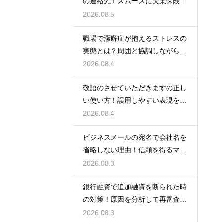
の連絡先！スムーズに失業保険を
もらう術
2026.08.5
職場で潔癖症が抱えるストレスの
実態とは？周囲と協調しながら快
適に働く術
2026.08.4
敬語のさせていただきますの正し
い使い方！誤用しやすい表現を理
解する術
2026.08.4
ビジネスメールの宛名で会社名を
省略しない理由！信頼を得るマナ
ー
2026.08.3
銀行融資で追加融資を断られた時
の対策！原因を分析して再審査を
狙う
2026.08.3