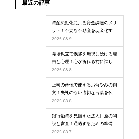
最近の記事
資産流動化による資金調達のメリ
ット！不要な不動産を現金化する
仕組み
2026.08.9
職場孤立で挨拶を無視し続ける理
由と心理！心が折れる前に試した
い関係改善策
2026.08.8
上司の葬儀で使えるお悔やみの例
文！失礼のない適切な言葉を伝え
る例文
2026.08.8
銀行融資を見据えた法人口座の開
設と審査！通過するための準備と
ポイント
2026.08.7