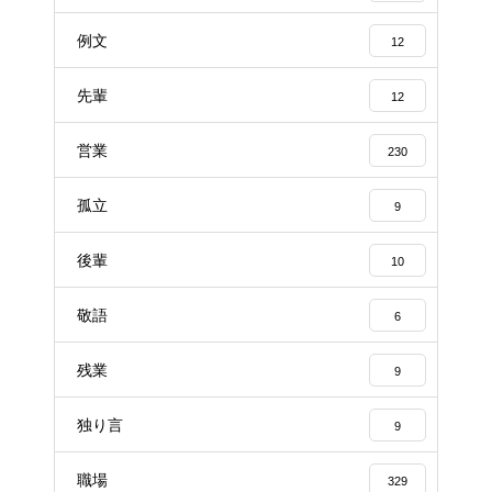
例文
12
先輩
12
営業
230
孤立
9
後輩
10
敬語
6
残業
9
独り言
9
職場
329