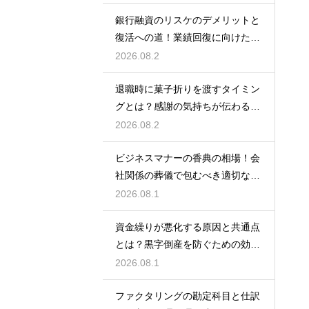
銀行融資のリスケのデメリットと
復活への道！業績回復に向けた事
業計画
2026.08.2
退職時に菓子折りを渡すタイミン
グとは？感謝の気持ちが伝わる正
しいマナー
2026.08.2
ビジネスマナーの香典の相場！会
社関係の葬儀で包むべき適切な金
額の目安
2026.08.1
資金繰りが悪化する原因と共通点
とは？黒字倒産を防ぐための効果
的な対策
2026.08.1
ファクタリングの勘定科目と仕訳