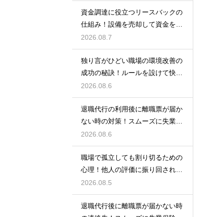
資金調達に役立つリースバックの
仕組み！設備を売却して資金を得
る方法
2026.08.7
独り言がひどい職場の環境改善の
成功の秘訣！ルールを設けて快適
な空間を作る
2026.08.6
退職代行の利用後に離職票が届か
ない時の対策！スムーズに失業保
険をもらう
2026.08.6
職場で孤立しても割り切るための
心理！他人の評価に振り回されな
いための術
2026.08.5
退職代行後に離職票が届かない時