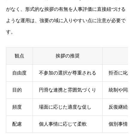
がなく、形式的な挨拶の有無を人事評価に直接紐づける
ような運用は、強要の域に入りやすい点に注意が必要で
す。
観点
挨拶の推奨
自由度
不参加の選択が尊重される
拒否に叱責
目的
円滑な連携と雰囲気づくり
統制や同調
頻度
場面に応じた適度な促し
反復継続の
配慮
個人事情に応じて柔軟
個別事情を