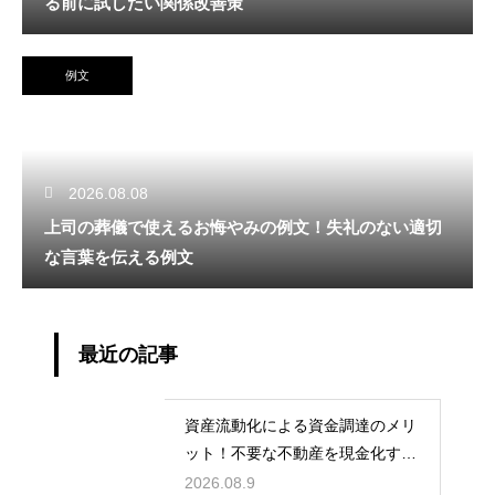
る前に試したい関係改善策
例文
2026.08.08
上司の葬儀で使えるお悔やみの例文！失礼のない適切
な言葉を伝える例文
最近の記事
資産流動化による資金調達のメリ
ット！不要な不動産を現金化する
仕組み
2026.08.9