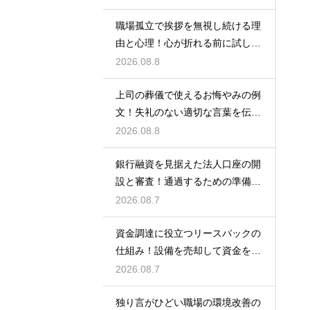
職場孤立で挨拶を無視し続ける理
由と心理！心が折れる前に試した
い関係改善策
2026.08.8
上司の葬儀で使えるお悔やみの例
文！失礼のない適切な言葉を伝え
る例文
2026.08.8
銀行融資を見据えた法人口座の開
設と審査！通過するための準備と
ポイント
2026.08.7
資金調達に役立つリースバックの
仕組み！設備を売却して資金を得
る方法
2026.08.7
独り言がひどい職場の環境改善の