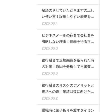
敬語のさせていただきますの正し
い使い方！誤用しやすい表現を理
解する術
2026.08.4
ビジネスメールの宛名で会社名を
省略しない理由！信頼を得るマナ
ー
2026.08.3
銀行融資で追加融資を断られた時
の対策！原因を分析して再審査を
狙う
2026.08.3
銀行融資のリスケのデメリットと
復活への道！業績回復に向けた事
業計画
2026.08.2
退職時に菓子折りを渡すタイミン