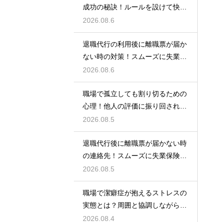
成功の秘訣！ルールを設けて快適
な空間を作る
2026.08.6
退職代行の利用後に離職票が届か
ない時の対策！スムーズに失業保
険をもらう
2026.08.6
職場で孤立しても割り切るための
心理！他人の評価に振り回されな
いための術
2026.08.5
退職代行後に離職票が届かない時
の連絡先！スムーズに失業保険を
もらう術
2026.08.5
職場で潔癖症が抱えるストレスの
実態とは？周囲と協調しながら快
適に働く術
2026.08.4