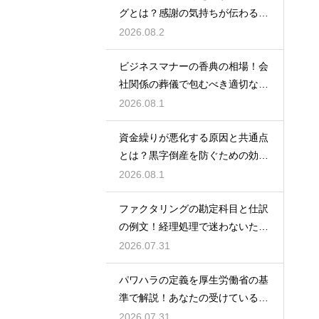
グとは？感謝の気持ちが伝わる正
しいマナー
2026.08.2
ビジネスマナーの香典の相場！会
社関係の葬儀で包むべき適切な金
額の目安
2026.08.1
資金繰りが悪化する原因と共通点
とは？黒字倒産を防ぐための効果
的な対策
2026.08.1
ファクタリングの勘定科目と仕訳
の例文！経理処理で迷わないため
の知識
2026.07.31
パワハラの定義を厚生労働省の基
準で解説！あなたの受けている行
為は該当する？
2026.07.31