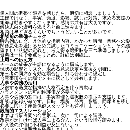
個人間の調整で限界を感じたら、適切に相談しましょう。
主観ではなく、事実、頻度、影響、試した対策、求める支援の
組織は動きやすくなります。感情の共有は大切ですが、
解決志向の資料を添えると前に進みます。
相談は早すぎるくらいでちょうどよいことが多いです。
相談前の準備チェック
時系列のログ、具体的な指摘内容、かかった時間、業務への影
関係悪化を避けるために試したコミュニケーションと、その結
望ましい状態の定義と、考え得る選択肢を三つ準備しましょう
資料は一枚で要点をまとめ、詳細は別紙に。
上司への伝え方
チームの成果が主語になるように構成します。
現状の影響とリスク、求める意思決定や支援を明確に。
第三者の同席が有効な場合は、打ち合わせに設定し、
合意事項をその場でメモに落として共有します。
人事や労務の活用
反復する過度な指摘や人格否定を伴う言動は、
ハラスメントの可能性評価が必要です。
人事や労務の窓口は、事実整理と選択肢の提示を支援します。
相談は記録が命です。日時、場所、発言、影響、同席者を残し
必要に応じて産業保健スタッフとも連携しましょう。
段階的エスカレーション
まずは当事者間の合意形成、次に上司による調整、
改善が乏しければ人事による介入、という段階を踏みます。
介入後の評価に不利益が及ばないよう、
プロセスの透明性を確保しましょう。