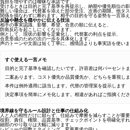
負担を増やすのは曖昧な承諾です。
受けるときは目的と完了基準を再提示し、納期や優先順位の影
難しい場合は、代替案を添えた部分受注、次善の期限、他タス
関係を損なわずに断れます。相手の目的を守る姿勢を一言添え
反論や懸念を穏やかに伝える技法
相手の事実認識、影響、希望、合意の順に伝えると、
防衛反応を起こしにくくなります。
例として、現状の影響を定量化し、代替案の利点を提示、
合意形成のための次の一歩を具体化します。
声のトーンや文面は短く丁寧に、感情語よりも事実語を使いま
すぐ使える一言メモ
目的と完了基準を確認したいです。許容差は何パーセント
二案あります。コスト優先か品質優先か、どちらを重視し
本件は例外適用に該当します。代替の管理策を提示します
決定事項を簡単にメモ化します。相違があればご指摘くだ
境界線を守るルール設計と仕事の仕組み化
人と人の相性だけに頼らず、仕組みで摩擦を減らすことが重要
役割、責任、権限、品質基準、チェックポイントを明確化すれ
細部のやり取りは大幅に減ります。
レビューの回数とタイミング、変更要求の扱い、