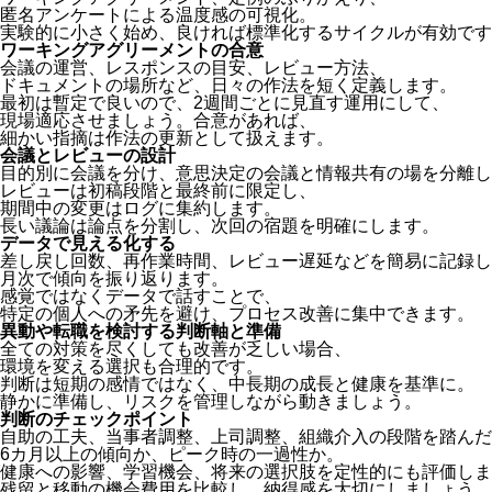
匿名アンケートによる温度感の可視化。
実験的に小さく始め、良ければ標準化するサイクルが有効です
ワーキングアグリーメントの合意
会議の運営、レスポンスの目安、レビュー方法、
ドキュメントの場所など、日々の作法を短く定義します。
最初は暫定で良いので、2週間ごとに見直す運用にして、
現場適応させましょう。合意があれば、
細かい指摘は作法の更新として扱えます。
会議とレビューの設計
目的別に会議を分け、意思決定の会議と情報共有の場を分離し
レビューは初稿段階と最終前に限定し、
期間中の変更はログに集約します。
長い議論は論点を分割し、次回の宿題を明確にします。
データで見える化する
差し戻し回数、再作業時間、レビュー遅延などを簡易に記録し
月次で傾向を振り返ります。
感覚ではなくデータで話すことで、
特定の個人への矛先を避け、プロセス改善に集中できます。
異動や転職を検討する判断軸と準備
全ての対策を尽くしても改善が乏しい場合、
環境を変える選択も合理的です。
判断は短期の感情ではなく、中長期の成長と健康を基準に。
静かに準備し、リスクを管理しながら動きましょう。
判断のチェックポイント
自助の工夫、当事者調整、上司調整、組織介入の段階を踏んだ
6カ月以上の傾向か、ピーク時の一過性か。
健康への影響、学習機会、将来の選択肢を定性的にも評価しま
残留と移動の機会費用を比較し、納得感を大切にしましょう。