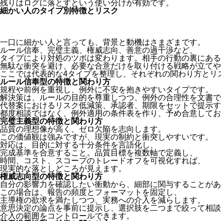
残りはログに落とすという使い分けが有効です。
細かい人のタイプ別特徴とリスク
一口に細かい人と言っても、背景と動機はさまざまです。
ルール信奉、完璧主義、権威志向、善意の過干渉など、
タイプにより対処のツボは変わります。相手の行動の裏にある
無駄な衝突を避け、必要な合意だけを取り付ける戦略が立てや
ここでは代表的な4タイプを整理し、それぞれの関わり方とリ
ルール信奉型の特徴と関わり方
規程や前例を重視し、例外に不安を抱きやすいタイプです。
解決策は、ルールの目的を尊重しつつ、例外の合理性を文書で
代替案におけるリスク低減策、承認者、期限をセットで提示す
都度相談ではなく、例外適用の条件表を作り、予め合意してお
完璧主義型の特徴と関わり方
品質の理想像が高く、ゼロ欠陥を志向します。
この価値観は強みですが、現実の制約と衝突しやすいです。
対応は、目的に対する十分条件を言語化し、
完成基準を合意すること。品質目標を複数軸で定義し、
時間、コスト、スコープのトレードオフを可視化すれば、
現実的な落としどころが見えます。
権威志向型の特徴と関わり方
自分の影響力を確認したい衝動から、細部に関与することがあ
この場合は、報告の頻度とフォーマットを固定し、
主導権の欲求を満たしつつ、実務への介入を減らします。
意思決定の論点を事前に提示し、選択肢を二つまで絞って相談
介入の範囲をコントロールできます。