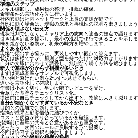
準備のステップ
スキル棚卸し、成果物の整理、推薦の確保、
希望条件の言語化を先に行います。
社内異動は社内ネットワークと上長の支援が鍵です。
外部に動く場合は、現職の成果と再現性の説明を磨きましょう
関係を壊さない伝え方
現状批判ではなく、キャリア上の志向と適合の観点で語ります
引き継ぎ計画を提示し、最小の混乱で移行できることを示しま
橋を焼かない姿勢が、将来の味方を増やします。
よくあるQ&A
現場で頻出する悩みに、実装しやすい観点で答えます。
状況は多様ですが、原則と型を持つだけで対応力は上がります
自分の文脈に合わせて調整し、無理なく続く方法を選びましょ
新人で基準が分からず指摘が多いとき
まずは完成基準をサンプルで可視化します。
良い例と避けたい例を2つずつ見せてもらい、
違いを言語化して確認します。
作業は小さく切り、早い段階でレビューを受け、
合意した基準をチェックリスト化。
提出前に自己チェックしてから出すと、指摘は大きく減ります
自分が細かくなりすぎているか不安なとき
目的との距離で判断します。
指摘が成果と顧客価値に結びつくか、
コストと便益が釣り合っているかを確認します。
指摘前に基準の共有と合意があるかも重要です。
迷ったら、次回のルールに反映する形で提案し、
今回は許容する選択も検討しましょう。
チャットでの過剰な指摘が負担