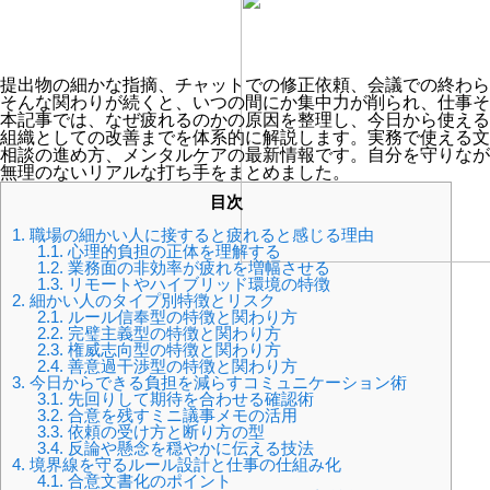
提出物の細かな指摘、チャットでの修正依頼、会議での終わら
そんな関わりが続くと、いつの間にか集中力が削られ、仕事そ
本記事では、なぜ疲れるのかの原因を整理し、今日から使える
組織としての改善までを体系的に解説します。実務で使える文
相談の進め方、メンタルケアの最新情報です。自分を守りなが
無理のないリアルな打ち手をまとめました。
目次
1.
職場の細かい人に接すると疲れると感じる理由
1.1.
心理的負担の正体を理解する
1.2.
業務面の非効率が疲れを増幅させる
1.3.
リモートやハイブリッド環境の特徴
2.
細かい人のタイプ別特徴とリスク
2.1.
ルール信奉型の特徴と関わり方
2.2.
完璧主義型の特徴と関わり方
2.3.
権威志向型の特徴と関わり方
2.4.
善意過干渉型の特徴と関わり方
3.
今日からできる負担を減らすコミュニケーション術
3.1.
先回りして期待を合わせる確認術
3.2.
合意を残すミニ議事メモの活用
3.3.
依頼の受け方と断り方の型
3.4.
反論や懸念を穏やかに伝える技法
4.
境界線を守るルール設計と仕事の仕組み化
4.1.
合意文書化のポイント