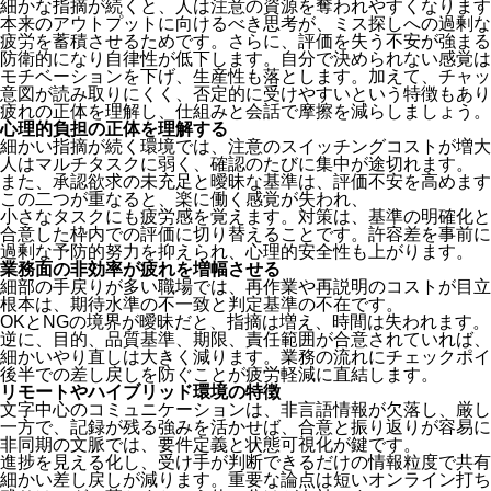
細かな指摘が続くと、人は注意の資源を奪われやすくなります
本来のアウトプットに向けるべき思考が、ミス探しへの過剰な
疲労を蓄積させるためです。さらに、評価を失う不安が強まる
防衛的になり自律性が低下します。自分で決められない感覚は
モチベーションを下げ、生産性も落とします。加えて、チャッ
意図が読み取りにくく、否定的に受けやすいという特徴もあり
疲れの正体を理解し、仕組みと会話で摩擦を減らしましょう。
心理的負担の正体を理解する
細かい指摘が続く環境では、注意のスイッチングコストが増大
人はマルチタスクに弱く、確認のたびに集中が途切れます。
また、承認欲求の未充足と曖昧な基準は、評価不安を高めます
この二つが重なると、楽に働く感覚が失われ、
小さなタスクにも疲労感を覚えます。対策は、基準の明確化と
合意した枠内での評価に切り替えることです。許容差を事前に
過剰な予防的努力を抑えられ、心理的安全性も上がります。
業務面の非効率が疲れを増幅させる
細部の手戻りが多い職場では、再作業や再説明のコストが目立
根本は、期待水準の不一致と判定基準の不在です。
OKとNGの境界が曖昧だと、指摘は増え、時間は失われます。
逆に、目的、品質基準、期限、責任範囲が合意されていれば、
細かいやり直しは大きく減ります。業務の流れにチェックポイ
後半での差し戻しを防ぐことが疲労軽減に直結します。
リモートやハイブリッド環境の特徴
文字中心のコミュニケーションは、非言語情報が欠落し、厳し
一方で、記録が残る強みを活かせば、合意と振り返りが容易に
非同期の文脈では、要件定義と状態可視化が鍵です。
進捗を見える化し、受け手が判断できるだけの情報粒度で共有
細かい差し戻しが減ります。重要な論点は短いオンライン打ち