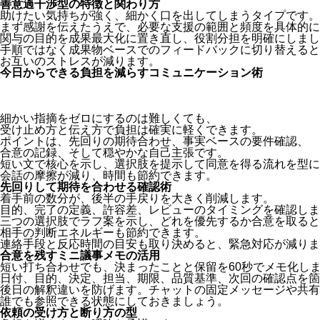
善意過干渉型の特徴と関わり方
助けたい気持ちが強く、細かく口を出してしまうタイプです。
まず感謝を伝えたうえで、必要な支援の範囲と頻度を具体的に
関与の目的を成果最大化に置き直し、役割分担を明確にしまし
手順ではなく成果物ベースでのフィードバックに切り替えると
お互いのストレスが減ります。
今日からできる負担を減らすコミュニケーション術
細かい指摘をゼロにするのは難しくても、
受け止め方と伝え方で負担は確実に軽くできます。
ポイントは、先回りの期待合わせ、事実ベースの要件確認、
合意の記録、そして穏やかな自己主張です。
短い文で核心を示し、選択肢を提示して同意を得る流れを型に
会話の摩擦が減り、時間も節約できます。
先回りして期待を合わせる確認術
着手前の数分が、後半の手戻りを大きく削減します。
目的、完了の定義、許容差、レビューのタイミングを確認しま
三つの選択肢でラフ案を示し、どれを優先するか合意を取ると
相手の判断エネルギーも節約できます。
連絡手段と反応時間の目安も取り決めると、緊急対応が減りま
合意を残すミニ議事メモの活用
短い打ち合わせでも、決まったことと保留を60秒でメモ化し
日付、目的、決定、担当、期限、品質基準、次回の確認点を箇
後日の解釈違いを防げます。チャットの固定メッセージや共有
誰でも参照できる状態にしておきましょう。
依頼の受け方と断り方の型