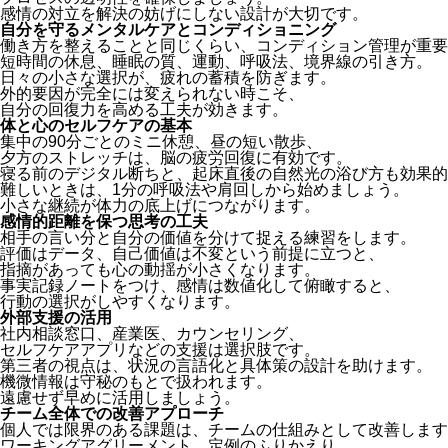
感情の対立を解決の妨げにしない設計が大切です。
自分を守るメンタルケアとコンディショニング
働き方を整えることと同じくらい、コンディション管理が重要
短時間の休息、睡眠の質、運動、呼吸法、境界線の引き方。
日々の小さな選択が、疲れの蓄積を防ぎます。
外的要因が完全には変えられない時こそ、
自分の回復力を高める工夫が効きます。
体と心のセルフケアの基本
集中の90分ごとのミニ休憩、昼の短い散歩、
夕方のストレッチは、脳の疲労回復に有効です。
寝る前のデジタル断ちと、起床直後の自然光の浴び方も効果的
難しいときは、1分の呼吸法や肩回しから始めましょう。
小さな継続が体力の底上げにつながります。
感情的距離を保つ思考の工夫
相手の言い分と自分の価値を分けて捉える練習をします。
評価はデータ、自己価値は不変という前提に立つと、
指摘があっても心の動揺が小さくなります。
事実記録ノートをつけ、感情は数値化して俯瞰すると、
行動の選択がしやすくなります。
外部支援の活用
社内相談窓口、産業医、カウンセリング、
セルフケアアプリなどの支援は選択肢です。
第三者の視点は、状況の言語化と具体策の設計を助けます。
機微情報は守秘のもとで扱われます。
遠慮せず早めに活用しましょう。
チーム全体での改善アプローチ
個人では限界のある課題は、チームの仕組みとして改善します
ワーキングアグリーメント、定例のふりかえり、