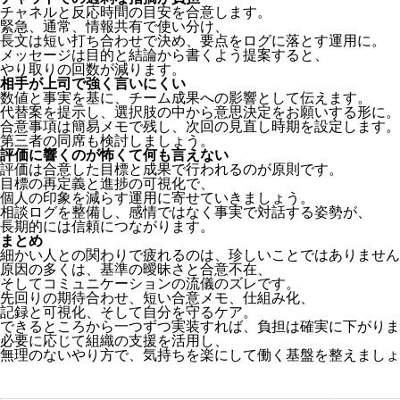
チャネルと反応時間の目安を合意します。
緊急、通常、情報共有で使い分け、
長文は短い打ち合わせで決め、要点をログに落とす運用に。
メッセージは目的と結論から書くよう提案すると、
やり取りの回数が減ります。
相手が上司で強く言いにくい
数値と事実を基に、チーム成果への影響として伝えます。
代替案を提示し、選択肢の中から意思決定をお願いする形に。
合意事項は簡易メモで残し、次回の見直し時期を設定します。
第三者の同席も検討しましょう。
評価に響くのが怖くて何も言えない
評価は合意した目標と成果で行われるのが原則です。
目標の再定義と進捗の可視化で、
個人の印象を減らす運用に寄せていきましょう。
相談ログを整備し、感情ではなく事実で対話する姿勢が、
長期的には信頼につながります。
まとめ
細かい人との関わりで疲れるのは、珍しいことではありません
原因の多くは、基準の曖昧さと合意不在、
そしてコミュニケーションの流儀のズレです。
先回りの期待合わせ、短い合意メモ、仕組み化、
記録と可視化、そして自分を守るケア。
できるところから一つずつ実装すれば、負担は確実に下がりま
必要に応じて組織の支援を活用し、
無理のないやり方で、気持ちを楽にして働く基盤を整えましょ