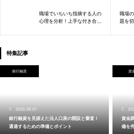
職場でいちいち指摘する人の
職場の
心理を分析！上手な付き合い
題を切
方で楽になる
とは
特集記事
銀行融資
資
2026.08.07
20
銀行融資を見据えた法人口座の開設と審査！
資金
通過するための準備とポイント
備を