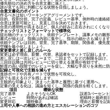
優先順位の決め方を合意文書に落とし、
誰が見ても同じ判断になる状態を目指しましょう。
合意文書化のポイント
作るべきは短いワーキングアグリーメントです。
目的、役割分担、完了の定義、レビュー基準、例外時の連絡経
合意は更新可能とし、見直し日を決めておきます。
合意の透明性が高まるほど、個人の好みに左右されにくくなり
チェックリストとフォーマットで標準化
提出物のチェックリスト、依頼テンプレート、議事メモの雛形
書式が揃えば、指摘は内容に集中し、指示の細かさも減ります
依頼テンプレは目的、背景、完了基準、期限、関係者、優先度
空欄を最小化しましょう。
変更要求と差し戻しのルール
変更は必ず理由、影響、代替、承認者をセットで記録します。
差し戻しは一次レビューまで、二回まで、などの制限を設け、
三回目以降は共同レビューに切り替える運用が有効です。
鮮度の高い段階でのレビューを促し、大幅な手戻りを未然に防
記録と可視化で主観を減らす
進捗ボードや共有ノートで状態を可視化し、
誰でも追えるログを残します。
主観的な印象より、決まった基準と履歴に基づく運用へ。
定量の見える化は、議論を短くし、関係の負担を軽くします。
項目
曖昧な状態
完了基準
よさそうならOK
誤差3パーセント
レビュー
時間があれば確認
初稿時と最終前日
変更対応
随時修正
理由と影響を記
上司や人事への相談の進め方とエスカレーションのコツ