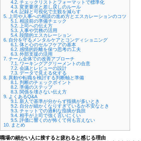
4.2.
チェックリストとフォーマットで標準化
4.3.
変更要求と差し戻しのルール
4.4.
記録と可視化で主観を減らす
5.
上司や人事への相談の進め方とエスカレーションのコツ
5.1.
相談前の準備チェック
5.2.
上司への伝え方
5.3.
人事や労務の活用
5.4.
段階的エスカレーション
6.
自分を守るメンタルケアとコンディショニング
6.1.
体と心のセルフケアの基本
6.2.
感情的距離を保つ思考の工夫
6.3.
外部支援の活用
7.
チーム全体での改善アプローチ
7.1.
ワーキングアグリーメントの合意
7.2.
会議とレビューの設計
7.3.
データで見える化する
8.
異動や転職を検討する判断軸と準備
8.1.
判断のチェックポイント
8.2.
準備のステップ
8.3.
関係を壊さない伝え方
9.
よくあるQ&A
9.1.
新人で基準が分からず指摘が多いとき
9.2.
自分が細かくなりすぎているか不安なとき
9.3.
チャットでの過剰な指摘が負担
9.4.
相手が上司で強く言いにくい
9.5.
評価に響くのが怖くて何も言えない
10.
まとめ
職場の細かい人に接すると疲れると感じる理由