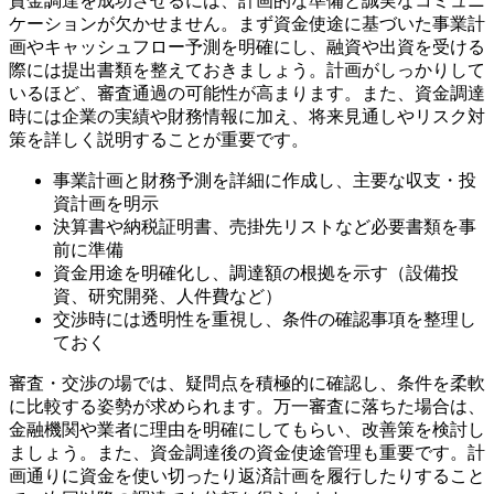
資金調達を成功させるには、計画的な準備と誠実なコミュニ
ケーションが欠かせません。まず資金使途に基づいた事業計
画やキャッシュフロー予測を明確にし、融資や出資を受ける
際には提出書類を整えておきましょう。計画がしっかりして
いるほど、審査通過の可能性が高まります。また、資金調達
時には企業の実績や財務情報に加え、将来見通しやリスク対
策を詳しく説明することが重要です。
事業計画と財務予測を詳細に作成し、主要な収支・投
資計画を明示
決算書や納税証明書、売掛先リストなど必要書類を事
前に準備
資金用途を明確化し、調達額の根拠を示す（設備投
資、研究開発、人件費など）
交渉時には透明性を重視し、条件の確認事項を整理し
ておく
審査・交渉の場では、疑問点を積極的に確認し、条件を柔軟
に比較する姿勢が求められます。万一審査に落ちた場合は、
金融機関や業者に理由を明確にしてもらい、改善策を検討し
ましょう。また、資金調達後の資金使途管理も重要です。計
画通りに資金を使い切ったり返済計画を履行したりすること