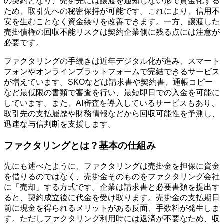
の契約となり、売掛先には譲渡を通知しない形で資金化する
ため、取引先への秘密保持が可能です。これにより、信用不
安を生むことなく資金繰りを改善できます。一方、譲渡した
売掛債権の回収不能リスクは契約企業側に残る点には注意が
必要です。
ファクタリングの手続きは近年デジタル化が進み、スマート
フォンやオンラインプラットフォームで完結できるサービス
が増えています。SKOなどは請求書や契約書、通帳コピー
など最低限の書類で審査を行い、最短即日での入金を可能に
しています。また、AI審査を導入しているサービスもあり、
取引先の支払履歴や財務情報などから回収可能性を予測し、
迅速な与信判断を支援します。
ファクタリングとは？基本の仕組み
先にも述べたように、ファクタリングは売掛金を担保に資金
を借りるのではなく、売掛金そのものをファクタリング会社
に「売却」する方式です。企業は請求書と必要書類を提出す
ると、契約成立後に代金を受け取ります。売掛金の支払期日
前に現金を得られるメリットがある反面、手数料が発生しま
す。ただしファクタリング利用時には返済が不要なため、収