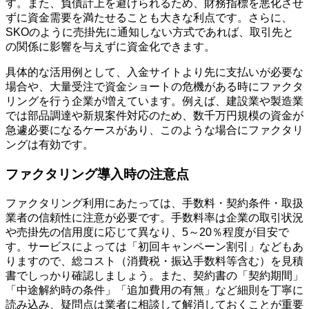
す。また、負債計上を避けられるため、財務指標を悪化させ
ずに資金需要を満たせることも大きな利点です。さらに、
SKOのように売掛先に通知しない方式であれば、取引先と
の関係に影響を与えずに資金化できます。
具体的な活用例として、入金サイトより先に支払いが必要な
場合や、大量受注で資金ショートの危機がある時にファクタ
リングを行う企業が増えています。例えば、建設業や製造業
では部品調達や新規案件対応のため、数千万円規模の資金が
急遽必要になるケースがあり、このような場合にファクタリ
ングは有効です。
ファクタリング導入時の注意点
ファクタリング利用にあたっては、手数料・契約条件・取扱
業者の信頼性に注意が必要です。手数料率は企業の取引状況
や売掛先の信用度に応じて異なり、5～20％程度が目安で
す。サービスによっては「初回キャンペーン割引」などもあ
りますので、総コスト（消費税・振込手数料等含む）を見積
書でしっかり確認しましょう。また、契約書の「契約期間」
「中途解約時の条件」「追加費用の有無」など細則を丁寧に
読み込み、疑問点は業者に相談して解消しておくことが重要