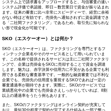
システム上で請求書をアップロードすると、与信審査の速い
システム評価で承認後、即日～数営業日で資金が振り込まれ
ます。従来の審査に比べ非常にスピーディーで、経営に余裕
がない時ほど有効です。売掛先へ通知されずに資金調達でき
る「二社間ファクタリング」であるため、取引先に知られな
い形で現金化が可能です。
SKO（エスケーオー）とは何か？
SKO（エスケーオー）は、ファクタリングを専門とするフ
ィンテック企業名やそのサービス名として用いられていま
す。この名称で提供されるサービスは主に二社間ファクタリ
ングで、企業は売掛金をSKOに売却することで資金を調達
します。魅力は、赤字決算や信用力に不安がある企業でも利
用できる柔軟な審査基準です。一般的な融資審査では不利な
企業でも、売掛先の信用度を重視するSKOであれば一定の
審査通過率が期待できます。実際に、SKOのサービスでは
業績悪化中の企業でも売掛金さえしっかりしていれば、8割
以上の通過率をうたう例もあります。
また、SKOのファクタリングはオンライン契約が充実して
おり、最短30分程度で契約が完了する仕組みも一部で整っ