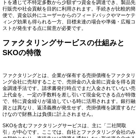
トを通じて不特定多数から少額ずつ資金を調達でき、製品先
行販売や社会貢献を目的に利用されます。手続きが比較的簡
便で、資金以外にユーザーからのフィードバックやマーケテ
ィング効果も得られる一方、目標未達の場合や準備・広報コ
ストが発生する点に留意が必要です。
ファクタリングサービスの仕組みと
SKOの特徴
ファクタリングとは、企業が保有する売掛債権をファクタリ
ング会社に売却することで、売掛金の入金前に資金を得る資
金調達手法です。請求書発行時点でまだ入金されていない売
上代金を、一定の手数料を差し引いて現金化できる点が特徴
で、特に資金繰りが逼迫している時に活用されます。銀行融
資とは異なり、返済義務が発生せず、売掛債権を譲渡するだ
けなので財務上は負債に計上されません。
SKOを含むファクタリングサービスは、主に「二社間取
引」が中心です。ここでは、自社とファクタリング会社のみ