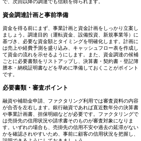
で、次回以降の調達でも信頼を得られます。
資金調達計画と事前準備
資金を得る前にまず、事業計画と資金計画をしっかり立案し
ましょう。調達目的（運転資金、設備投資、新規事業等）に
基づき、必要な資金額とタイミングを明確化します。計画に
は売上や経費予測を盛り込み、キャッシュフロー表を作成し
て資金の流れを示せるようにします。また、資金調達の候補
ごとに必要書類をリストアップし、決算書・契約書・登記簿
謄本・納税証明書などを早めに準備しておくことがポイント
です。
必要書類・審査ポイント
融資や補助金申請、ファクタリング利用では審査資料の内容
が合否を左右します。銀行融資であれば直近数年分の決算書
や事業計画書、担保明細などが必要です。ファクタリングで
は売掛先の信用状況や請求書そのものが審査対象になりま
す。いずれの場合も、売掛先の信用不安や過去の延滞がない
かを確認されやすいため、事前に顧客の信用状況を把握し、
説明できるようにしておきましょう。