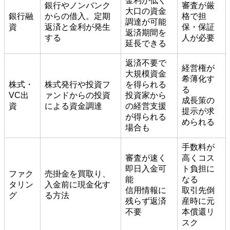
金利が低く
銀行やノンバンク
審査が厳
大口の資金
銀行融
からの借入。定期
格で担
調達が可能
資
返済と金利が発生
保・保証
返済期間を
する
人が必要
延長できる
返済不要で
経営権が
大規模資金
希薄化す
株式・
株式発行や投資フ
を得られる
る
VC出
ァンドからの投資
投資家から
成長策の
資
による資金調達
の経営支援
提示が求
が得られる
められる
場合も
手数料が
審査が速く
高くコス
即日入金可
ト負担に
ファク
売掛金を買取り、
能
なる
タリン
入金前に現金化す
信用情報に
取引先倒
グ
る方法
残らず返済
産時に元
不要
本償還リ
スク