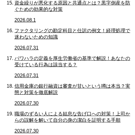
資金繰りが悪化する原因と共通点とは？黒字倒産を防
ぐための効果的な対策
2026.08.1
ファクタリングの勘定科目と仕訳の例文！経理処理で
迷わないための知識
2026.07.31
パワハラの定義を厚生労働省の基準で解説！あなたの
受けている行為は該当する？
2026.07.31
信用金庫の銀行融資は審査が甘いという噂は本当？実
態と対策を徹底解説
2026.07.30
職場のずるい人による姑息な告げ口への対策！上司か
らの誤解を解いて自分の身の潔白を証明する手順
2026.07.30