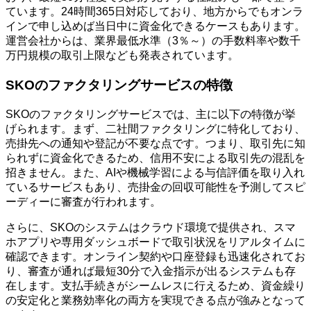
ています。24時間365日対応しており、地方からでもオンラ
インで申し込めば当日中に資金化できるケースもあります。
運営会社からは、業界最低水準（3％～）の手数料率や数千
万円規模の取引上限なども発表されています。
SKOのファクタリングサービスの特徴
SKOのファクタリングサービスでは、主に以下の特徴が挙
げられます。まず、二社間ファクタリングに特化しており、
売掛先への通知や登記が不要な点です。つまり、取引先に知
られずに資金化できるため、信用不安による取引先の混乱を
招きません。また、AIや機械学習による与信評価を取り入れ
ているサービスもあり、売掛金の回収可能性を予測してスピ
ーディーに審査が行われます。
さらに、SKOのシステムはクラウド環境で提供され、スマ
ホアプリや専用ダッシュボードで取引状況をリアルタイムに
確認できます。オンライン契約や口座登録も迅速化されてお
り、審査が通れば最短30分で入金指示が出るシステムも存
在します。支払手続きがシームレスに行えるため、資金繰り
の安定化と業務効率化の両方を実現できる点が強みとなって