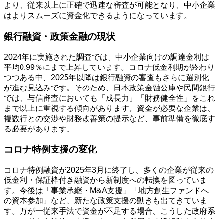
より、従来以上に正確で迅速な審査が可能となり、中小企業
はよりスムーズに資金化できるようになっています。
銀行融資・政策金融の現状
2024年に実施された調査では、中小企業向けの調達金利は
平均0.99％にまで上昇しています。コロナ低金利期が終わり
つつある中、2025年以降は銀行融資の審査もさらに選別化
が進む見込みです。そのため、日本政策金融公庫や民間銀行
では、与信審査においても「成長力」「財務健全性」をこれ
まで以上に重視する傾向があります。資金が必要な企業は、
複数行との交渉や財務改善策の提示など、事前準備を徹底す
る必要があります。
コロナ特例支援の変化
コロナ特例融資が2025年3月に終了し、多くの企業が従来の
低金利・保証枠付き融資から新制度への転換を図っていま
す。今後は「事業承継・M&A支援」「地方創生ファンドへ
の資本参加」など、新たな政策支援の動きも出てきていま
す。万が一従来手法で資金が不足する場合、こうした政府系