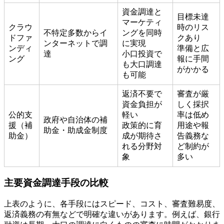
資金調達と
目標未達
マーケティ
クラウ
時のリス
不特定多数からイ
ングを同時
ドファ
クあり
ンターネットで調
に実現
ンディ
準備と広
達
小口投資で
ング
報に手間
も大口調達
がかかる
も可能
返済不要で
審査が厳
資金負担が
しく採択
公的支
軽い
率は低め
政府や自治体の補
援（補
政策的に育
用途や報
助金・助成金制度
助金）
成が期待さ
告義務な
れる分野対
ど制約が
象
多い
主要資金調達手段の比較
上表のように、各手段にはスピード、コスト、審査難易度、
返済義務の有無などで明確な違いがあります。例えば、銀行