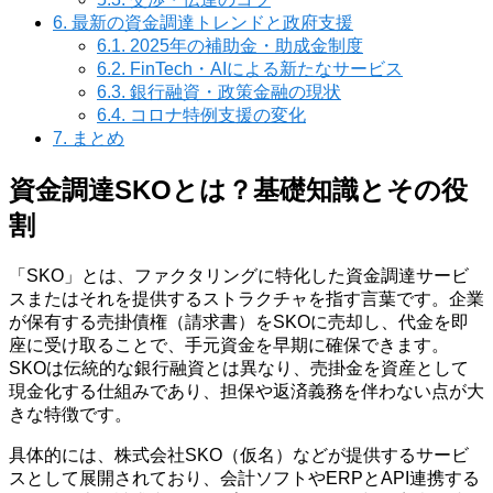
6.
最新の資金調達トレンドと政府支援
6.1.
2025年の補助金・助成金制度
6.2.
FinTech・AIによる新たなサービス
6.3.
銀行融資・政策金融の現状
6.4.
コロナ特例支援の変化
7.
まとめ
資金調達SKOとは？基礎知識とその役
割
「SKO」とは、ファクタリングに特化した資金調達サービ
スまたはそれを提供するストラクチャを指す言葉です。企業
が保有する売掛債権（請求書）をSKOに売却し、代金を即
座に受け取ることで、手元資金を早期に確保できます。
SKOは伝統的な銀行融資とは異なり、売掛金を資産として
現金化する仕組みであり、担保や返済義務を伴わない点が大
きな特徴です。
具体的には、株式会社SKO（仮名）などが提供するサービ
スとして展開されており、会計ソフトやERPとAPI連携する