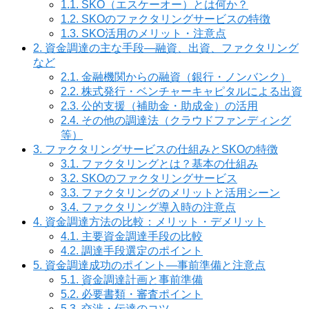
1.1.
SKO（エスケーオー）とは何か？
1.2.
SKOのファクタリングサービスの特徴
1.3.
SKO活用のメリット・注意点
2.
資金調達の主な手段—融資、出資、ファクタリング
など
2.1.
金融機関からの融資（銀行・ノンバンク）
2.2.
株式発行・ベンチャーキャピタルによる出資
2.3.
公的支援（補助金・助成金）の活用
2.4.
その他の調達法（クラウドファンディング
等）
3.
ファクタリングサービスの仕組みとSKOの特徴
3.1.
ファクタリングとは？基本の仕組み
3.2.
SKOのファクタリングサービス
3.3.
ファクタリングのメリットと活用シーン
3.4.
ファクタリング導入時の注意点
4.
資金調達方法の比較：メリット・デメリット
4.1.
主要資金調達手段の比較
4.2.
調達手段選定のポイント
5.
資金調達成功のポイント—事前準備と注意点
5.1.
資金調達計画と事前準備
5.2.
必要書類・審査ポイント
5.3.
交渉・伝達のコツ