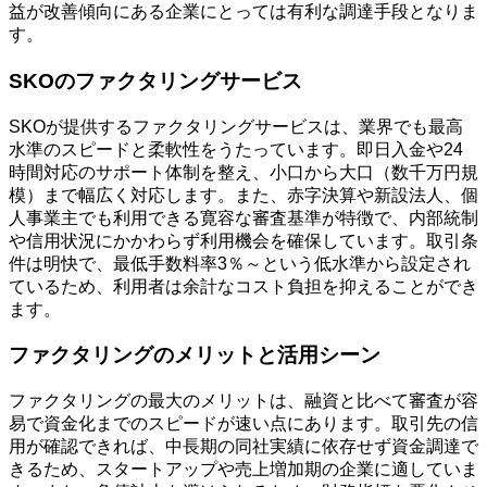
益が改善傾向にある企業にとっては有利な調達手段となりま
す。
SKOのファクタリングサービス
SKOが提供するファクタリングサービスは、業界でも最高
水準のスピードと柔軟性をうたっています。即日入金や24
時間対応のサポート体制を整え、小口から大口（数千万円規
模）まで幅広く対応します。また、赤字決算や新設法人、個
人事業主でも利用できる寛容な審査基準が特徴で、内部統制
や信用状況にかかわらず利用機会を確保しています。取引条
件は明快で、最低手数料率3％～という低水準から設定され
ているため、利用者は余計なコスト負担を抑えることができ
ます。
ファクタリングのメリットと活用シーン
ファクタリングの最大のメリットは、融資と比べて審査が容
易で資金化までのスピードが速い点にあります。取引先の信
用が確認できれば、中長期の同社実績に依存せず資金調達で
きるため、スタートアップや売上増加期の企業に適していま