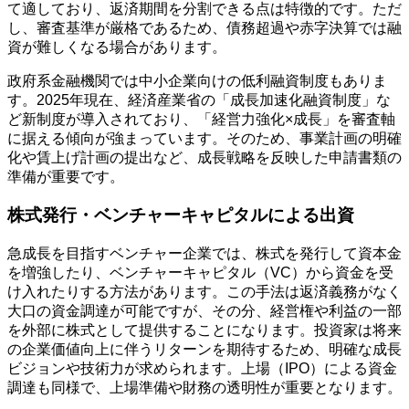
て適しており、返済期間を分割できる点は特徴的です。ただ
し、審査基準が厳格であるため、債務超過や赤字決算では融
資が難しくなる場合があります。
政府系金融機関では中小企業向けの低利融資制度もありま
す。2025年現在、経済産業省の「成長加速化融資制度」な
ど新制度が導入されており、「経営力強化×成長」を審査軸
に据える傾向が強まっています。そのため、事業計画の明確
化や賃上げ計画の提出など、成長戦略を反映した申請書類の
準備が重要です。
株式発行・ベンチャーキャピタルによる出資
急成長を目指すベンチャー企業では、株式を発行して資本金
を増強したり、ベンチャーキャピタル（VC）から資金を受
け入れたりする方法があります。この手法は返済義務がなく
大口の資金調達が可能ですが、その分、経営権や利益の一部
を外部に株式として提供することになります。投資家は将来
の企業価値向上に伴うリターンを期待するため、明確な成長
ビジョンや技術力が求められます。上場（IPO）による資金
調達も同様で、上場準備や財務の透明性が重要となります。