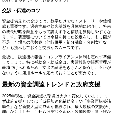
交渉・伝達のコツ
資金提供先との交渉では、数字だけでなくストーリーや信頼
感も重要です。過去実績や顧客基盤を具体的に紹介し、将来
の成長戦略を熱意をもって説明すると信頼を獲得しやすくな
ります。要望額については余裕を持った設定をし、もし額が
不足した場合の代替案（他行併用・部分融資・分割実行な
ど）も提示しておくと交渉がスムーズです。
最後に、調達後の報告・コンプライアンス体制も忘れず準備
しましょう。特に補助金・助成金は、実績報告や帳票管理が
義務づけられるため、支出の証憑をきちんと保存し、不正が
ないように運用ルールを定めておくことが重要です。
最新の資金調達トレンドと政府支援
2025年現在、資金調達の環境は大きく変化しています。ま
ず政府支援としては「成長加速化補助金」や「事業再構築補
助金」など新規大型助成金が創設され、最大規模の支援が可
能になりました。これらはデジタル化・設備投資・賃上げな