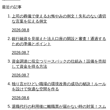
最近の記事
上司の葬儀で使えるお悔やみの例文！失礼のない適切
な言葉を伝える例文
2026.08.8
銀行融資を見据えた法人口座の開設と審査！通過する
ための準備とポイント
2026.08.7
資金調達に役立つリースバックの仕組み！設備を売却
して資金を得る方法
2026.08.7
独り言がひどい職場の環境改善の成功の秘訣！ルール
を設けて快適な空間を作る
2026.08.6
退職代行の利用後に離職票が届かない時の対策！スム