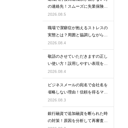
の連絡先！スムーズに失業保険を
もらう術
2026.08.5
職場で潔癖症が抱えるストレスの
実態とは？周囲と協調しながら快
適に働く術
2026.08.4
敬語のさせていただきますの正し
い使い方！誤用しやすい表現を理
解する術
2026.08.4
ビジネスメールの宛名で会社名を
省略しない理由！信頼を得るマナ
ー
2026.08.3
銀行融資で追加融資を断られた時
の対策！原因を分析して再審査を
狙う