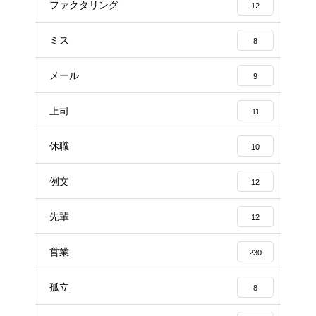
ファクタリング
12
ミス
8
メール
9
上司
11
休職
10
例文
12
先輩
12
営業
230
孤立
8