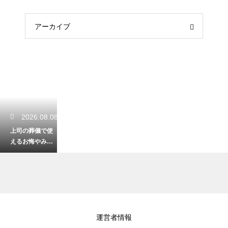
アーカイブ
2026.08.08
上司の葬儀で使
えるお悔やみの
例文！失礼のな
い適切な言葉を
伝える例文
2026.08.07
運営者情報
銀行融資を見据