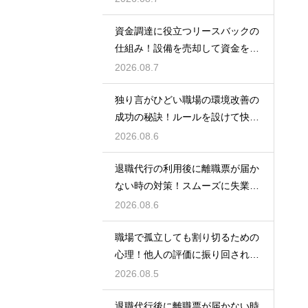
資金調達に役立つリースバックの
仕組み！設備を売却して資金を得
る方法
2026.08.7
独り言がひどい職場の環境改善の
成功の秘訣！ルールを設けて快適
な空間を作る
2026.08.6
退職代行の利用後に離職票が届か
ない時の対策！スムーズに失業保
険をもらう
2026.08.6
職場で孤立しても割り切るための
心理！他人の評価に振り回されな
いための術
2026.08.5
退職代行後に離職票が届かない時