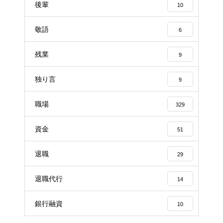
後輩
10
敬語
6
残業
9
独り言
9
職場
329
資金
51
退職
29
退職代行
14
銀行融資
10