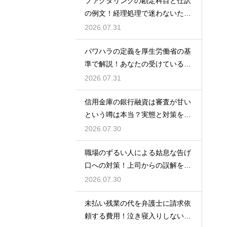
ファクタリングの勘定科目と仕訳
の例文！経理処理で迷わないため
の知識
2026.07.31
パワハラの定義を厚生労働省の基
準で解説！あなたの受けている行
為は該当する？
2026.07.31
信用金庫の銀行融資は審査が甘い
という噂は本当？実態と対策を徹
底解説
2026.07.30
職場のずるい人による姑息な告げ
口への対策！上司からの誤解を解
いて自分の身の潔白を証明する手
2026.07.30
順
未払い残業の代を弁護士に請求依
頼する費用！泣き寝入りしないた