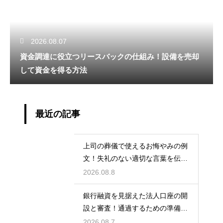
2026.08.07
資金調達に役立つリースバックの仕組み！設備を売却
して資金を得る方法
最近の記事
上司の葬儀で使えるお悔やみの例
文！失礼のない適切な言葉を伝え
る例文
2026.08.8
銀行融資を見据えた法人口座の開
設と審査！通過するための準備と
ポイント
2026.08.7