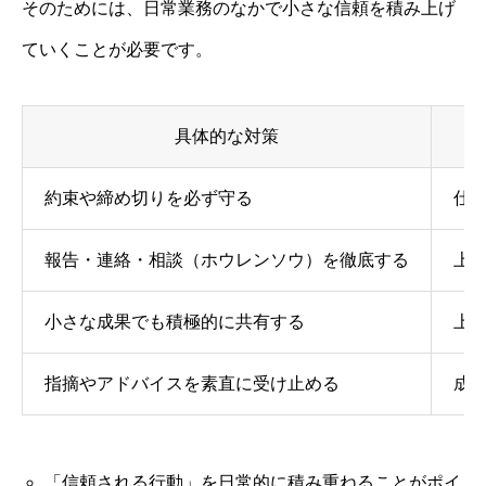
そのためには、日常業務のなかで小さな信頼を積み上げ
ていくことが必要です。
具体的な対策
約束や締め切りを必ず守る
仕
報告・連絡・相談（ホウレンソウ）を徹底する
上
小さな成果でも積極的に共有する
上
指摘やアドバイスを素直に受け止める
成
「信頼される行動」を日常的に積み重ねることがポイ